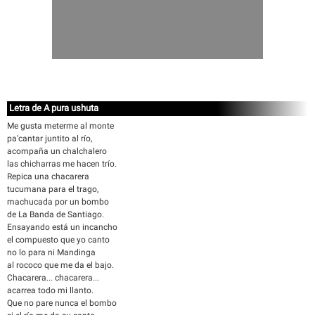
Letra de A pura ushuta
Me gusta meterme al monte
pa'cantar juntito al río,
acompaña un chalchalero
las chicharras me hacen trío.
Repica una chacarera
tucumana para el trago,
machucada por un bombo
de La Banda de Santiago.
Ensayando está un incancho
el compuesto que yo canto
no lo para ni Mandinga
al rococo que me da el bajo.
Chacarera... chacarera...
acarrea todo mi llanto.
Que no pare nunca el bombo