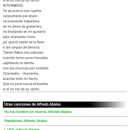
si el río me da su canto.
INTERMEDIO
Ya se acerca una coplita
corpachada por enero
va pulsiando trepadora
en mi alma de guitarrero.
Va brotando en mi guitarra
esta chacarera mota
pa' que el viento se la lleve
a las carpas de Simoca.
Tienen fiebre mis ushutas
cuando tomo unos morados
cepillando la tierrita
con las chuncas pa'l costado.
Chacarera... chacarera...
acarrea todo mi llanto.
Que no pare nunca el bombo
si el río me da su canto.
Otras canciones de Alfredo Abalos
No hay hombre sin muerte, Alfredo Abalos
Rapidísimo, Alfredo Abalos
La NN, Alfredo Abalos