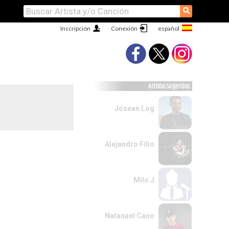
⚲
Inscripción
Conexión
Artistas Sugeridos
Jósean Log
Alejandro Filio
Milo J
Natanael Cano