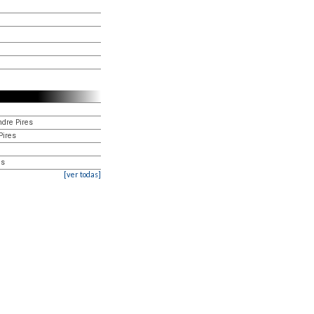
ndre Pires
Pires
es
[ver todas]