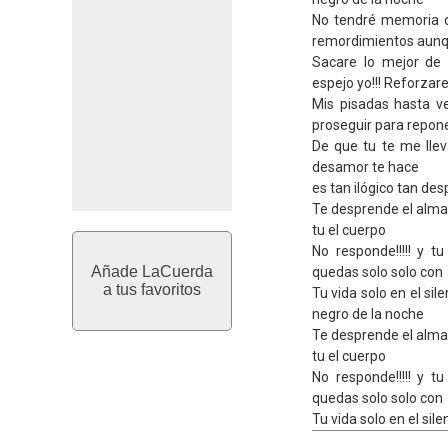
No tendré memoria d
remordimientos aun
Sacare lo mejor de 
espejo yo!!! Reforzar
Mis pisadas hasta v
proseguir para repo
De que tu te me llev
desamor te hace
es tan ilógico tan despre
Te desprende el alma 
tu el cuerpo
No responde!!!!! y 
Añade LaCuerda
quedas solo solo con
a tus favoritos
Tu vida solo en el sil
negro de la noche
Te desprende el alma 
tu el cuerpo
No responde!!!!! y 
quedas solo solo con
Tu vida solo en el sil