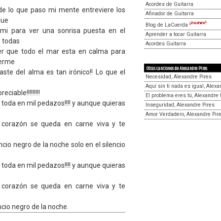
Acordes de Guitarra
e lo que paso mi mente entreviere los
Afinador de Guitarra
que
¡nuevo!
Blog de LaCuerda
mi para ver una sonrisa puesta en el
Aprender a tocar Guitarra
e todas
Acordes Guitarra
er que todo el mar esta en calma para
nerme
Otras canciones de Alexandre Pires
aste del alma es tan irónico!! Lo que el
Necesidad, Alexandre Pires
Aquí sin tí nada es igual, Alexa
ciable!!!!!!!!!
El problema eres tú, Alexandre 
toda en mil pedazos!!!! y aunque quieras
Inseguridad, Alexandre Pires
Amor Verdadero, Alexandre Pir
tu corazón se queda en carne viva y te
encio negro de la noche solo en el silencio
toda en mil pedazos!!!! y aunque quieras
tu corazón se queda en carne viva y te
encio negro de la noche.