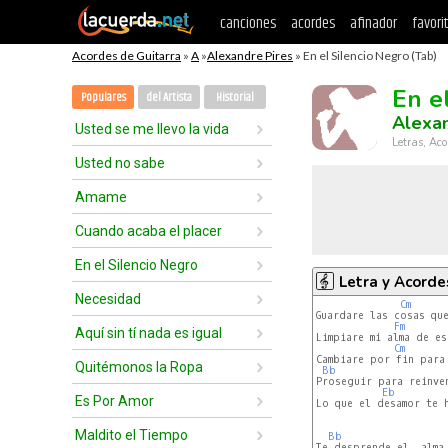
canciones
acordes
afinador
favori
Acordes de Guitarra
»
A
»
Alexandre Pires
» En el Silencio Negro (Tab)
En e
Populares
del Artista
Historial
Alexan
Usted se me llevo la vida
Letras, Aco
Usted no sabe
Amame
Cuando acaba el placer
En el Silencio Negro
Letra y Acorde
Necesidad
Cm
Guardare las cosas qu
Fm
Aquí sin tí nada es igual
Limpiare mi alma de e
Cm
Cambiare por fin para 
Quitémonos la Ropa
Bb
Proseguir para reinve
Eb
Es Por Amor
Lo que el desamor te h
Maldito el Tiempo
Bb
Te desprende el  alma 