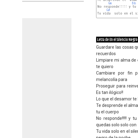
Gm
Bb
No responde!!!!! y tu
G#
Tu vida  solo en el s
Cm
Letra de En el Silencio Negro
Guardare las cosas qu
recuerdos
Limpiare mi alma de e
te quiero
Cambiare por fin 
melancolía para
Proseguir para reinv
Es tan ilógico!!
Lo que el desamor te ha
Te desprende el alma 
tu el cuerpo
No responde!!!!! y 
quedas solo solo con
Tu vida solo en el sil
negro de la noche