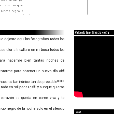
Fm
 corazón se queda en carne viva y te quedas solo solo con

Eb
Fm
G
ilencio negro de la noche solo en el silencio negro de la noche

G#
Video de En el Silencio Negro
e dejaste aquí las fotografías todos los
se olor a ti callare en mi boca todos los
para hacerme bien tantas noches de
entarme para obtener un nuevo día oh!!
ce es tan irónico tan despreciable!!!!!!!!!
toda en mil pedazos!!!! y aunque quieras
tu corazón se queda en carne viva y te
encio negro de la noche solo en el silencio
Extras