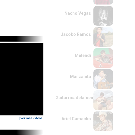
Nacho Vegas
Jacobo Ramos
Melendi
Manzanita
Guitarricadelafuente
[ver más videos]
Ariel Camacho