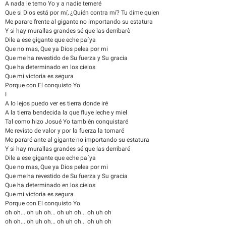
A nada le temo Yo y a nadie temeré
Que si Dios está por mí, ¿Quién contra mí? Tu dime quien
Me parare frente al gigante no importando su estatura
Y si hay murallas grandes sé que las derribarè
Dile a ese gigante que eche pa´ya
Que no mas, Que ya Dios pelea por mi
Que me ha revestido de Su fuerza y Su gracia
Que ha determinado en los cielos
Que mi victoria es segura
Porque con El conquisto Yo
I
A lo lejos puedo ver es tierra donde iré
A la tierra bendecida la que fluye leche y miel
Tal como hizo Josué Yo también conquistaré
Me revisto de valor y por la fuerza la tomaré
Me pararé ante al gigante no importando su estatura
Y si hay murallas grandes sé que las derribaré
Dile a ese gigante que eche pa´ya
Que no mas, Que ya Dios pelea por mi
Que me ha revestido de Su fuerza y Su gracia
Que ha determinado en los cielos
Que mi victoria es segura
Porque con El conquisto Yo
oh oh... oh uh oh... oh uh oh... oh uh oh
oh oh... oh uh oh... oh uh oh... oh uh oh