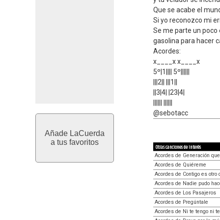
Que se acabe el mund
Si yo reconozco mi er
Se me parte un poco 
gasolina para hacer 
Acordes:
x____x x____x
5º|1|||| 5º||||||
|||2|| |||1||
||3|4| |23|4|
|||||| ||||||
@sebotacc
Añade LaCuerda
a tus favoritos
Otras canciones de interés
Acordes de Generación qu
Acordes de Quiéreme
Acordes de Contigo es otro 
Acordes de Nadie pudo hac
Acordes de Los Pasajeros
Acordes de Pregúntale
Acordes de Ni te tengo ni te