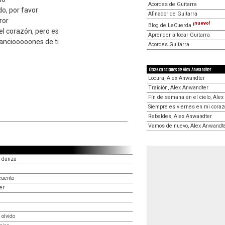
Acordes de Guitarra
o, por favor
Afinador de Guitarra
ror
¡nuevo!
Blog de LaCuerda
el corazón, pero es
Aprender a tocar Guitarra
canciooooones de ti
Acordes Guitarra
Otras canciones de Alex Anwandter
Locura, Alex Anwandter
Traición, Alex Anwandter
Fín de semana en el cielo, Ale
Siempre es viernes en mi coraz
Rebeldes, Alex Anwandter
Vamos de nuevo, Alex Anwandt
e danza
cuento
er
 olvido