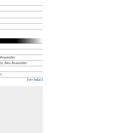
x Anwandter
ón, Alex Anwandter
er
[ver todas]