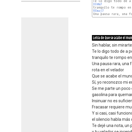
DO#m7
REmaj7
Letra de Que se acabe el mun
Sin hablar, sin mirarte
Te lo digo todo de a 
tranquilo te rompo e
Una pausa rara, una 
rota en el velador
Que se acabe el mund
Sí, yo reconozco mi e
Se me parte un poco 
gasolina para quemar 
Insinuar no es suficie
Fracasar requiere mu
Y si casi, casi funcion
el silencio habla más
Te dejé una nota, un 
y tu velador se incend