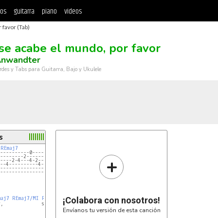
tos
guitarra
piano
videos
 favor (Tab)
se acabe el mundo, por favor
Anwandter
rdes y Tabs para Guitarra, Bajo y Ukulele
s
 
REmaj7
----------0--------------
--------2----------------
+
----2-4---4-2------2-4---
--4----------4-2-4-----4-
-------------------------
-------------------------
maj7
REmaj7/MI
REmaj7
REmaj7/MI
¡Colabora con nosotros!
REmaj7
REmaj7/MI
,             sin              mirarte

Envíanos tu versión de esta canción