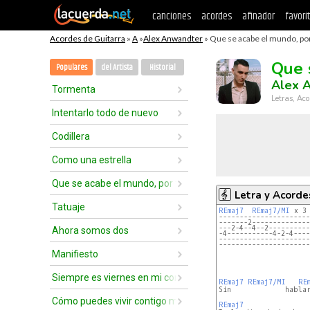
canciones
acordes
afinador
favori
Acordes de Guitarra
»
A
»
Alex Anwandter
» Que se acabe el mundo, por
Que 
Populares
del Artista
Historial
Alex 
Tormenta
Letras, Aco
Intentarlo todo de nuevo
Codillera
Como una estrella
Que se acabe el mundo, por favor
Letra y Acorde
Tatuaje
REmaj7
REmaj7/MI
 x 3
----------------------
-------2--------------
---2-4--4--2----------
Ahora somos dos
-4-----------4-2-4----
----------------------
----------------------
Manifiesto
Siempre es viernes en mi corazón
REmaj7
REmaj7/MI
RE
Sin             hablar
Cómo puedes vivir contigo mismo
REmaj7