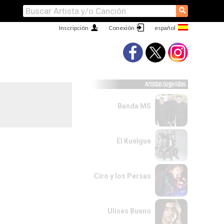
⚲
Inscripción
Conexión
Artistas Sugeridos
Banda MS
El Kuelgue
Ciro y los Persas
Ulises Bueno