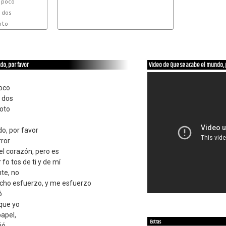
do, por favor
Video de Que se acabe el mundo, 
poco
n dos
foto
o, por favor
rror
el corazón, pero es
fo tos de ti y de mí
nte, no
cho esfuerzo, y me esfuerzo
ó
 que yo
papel,
Extras
ió