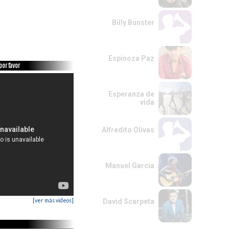
Billy Bunster
Espinoza Paz
por favor
Esperanza de
vida
Alfredito Olivas
Manuel García
[ver más videos]
David Scarpeta