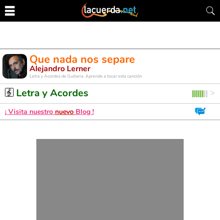
Que nada nos separe
Alejandro Lerner
Letra y Acordes de Guitarra. Aprende a tocar esta canción
Letra y Acordes
¡ Visita nuestro
nuevo
Blog !