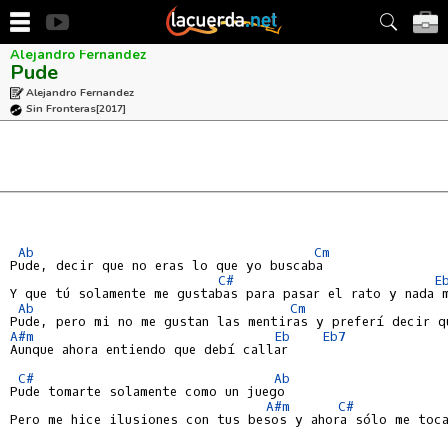
Alejandro Fernandez
Pude
Alejandro Fernandez
Sin Fronteras
[2017]
Ab
Cm
Pude, decir que no eras lo que yo buscaba

C#
E
Y que tú solamente me gustabas para pasar el rato y nada m
Ab
Cm
A#m
Eb
Eb7
Aunque ahora entiendo que debí callar

C#
Ab
Pude tomarte solamente como un juego

A#m
C#
Pero me hice ilusiones con tus besos y ahora sólo me toca