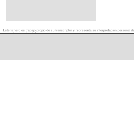
Este fichero es trabajo propio de su transcriptor y representa su interpretación personal de
contenido en esta página es
para exclusivo uso privado, por lo que se prohibe su reproducción o retransmisión, así c
comerciales.
©
LaCuerda
.net
·
·
·
aviso legal
privacidad
contacto