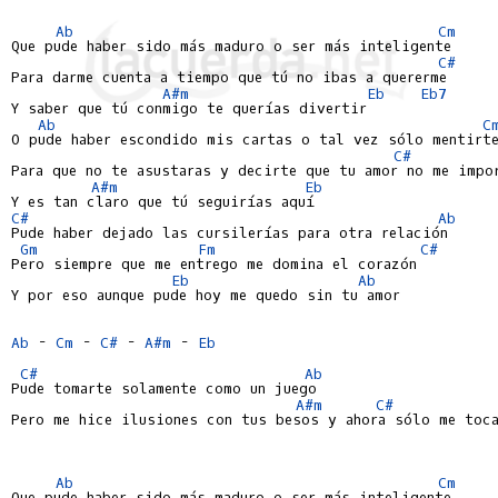
Ab
Cm
Que pude haber sido más maduro o ser más inteligente

C#
Para darme cuenta a tiempo que tú no ibas a quererme

A#m
Eb
Eb7
Y saber que tú conmigo te querías divertir

Ab
C
O pude haber escondido mis cartas o tal vez sólo mentirte
C#
Para que no te asustaras y decirte que tu amor no me impor
A#m
Eb
C#
Ab
Pude haber dejado las cursilerías para otra relación

Gm
Fm
C#
Pero siempre que me entrego me domina el corazón

Eb
Ab
Y por eso aunque pude hoy me quedo sin tu amor

Ab
 - 
Cm
 - 
C#
 - 
A#m
 - 
Eb
C#
Ab
Pude tomarte solamente como un juego

A#m
C#
Pero me hice ilusiones con tus besos y ahora sólo me toca
Ab
Cm
Que pude haber sido más maduro o ser más inteligente
