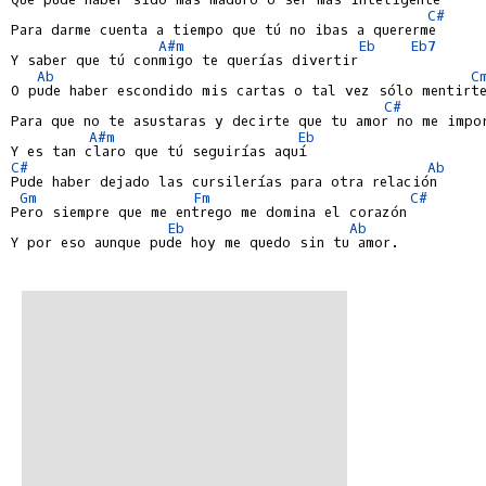
C#
Para darme cuenta a tiempo que tú no ibas a quererme

A#m
Eb
Eb7
Y saber que tú conmigo te querías divertir

Ab
C
O pude haber escondido mis cartas o tal vez sólo mentirte
C#
Para que no te asustaras y decirte que tu amor no me impor
A#m
Eb
C#
Ab
Pude haber dejado las cursilerías para otra relación

Gm
Fm
C#
Pero siempre que me entrego me domina el corazón

Eb
Ab
Y por eso aunque pude hoy me quedo sin tu amor.
