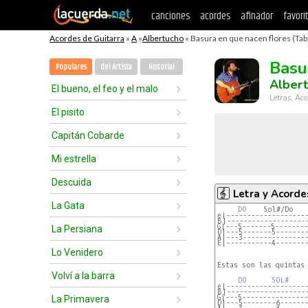
canciones
acordes
afinador
favori
Acordes de Guitarra
»
A
»
Albertucho
» Basura en que nacen flores (Tab
Basu
Populares
del Artista
Historial
Alber
El bueno, el feo y el malo
Letras, Aco
El pisito
Capitán Cobarde
Mi estrella
Descuida
Letra y Acorde
La Gata
DO
    Sol#/Do   
e|-------------------
B|-------------------
G|---5-------5-------
La Persiana
D|---5-------5-------
A|---3---------------
E|-----------4-------
Lo Venidero
Estas son las quintas
Volví a la barra
DO
SOL#
e|-------------------
B|-------------------
G|---5---------------
La Primavera
D|---5--------6------