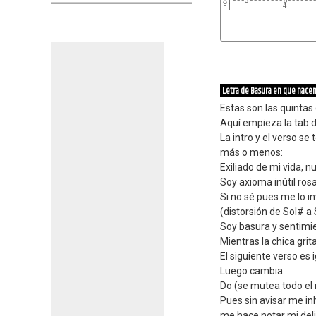
A|---3--------6------
E|------------4------
Letra de Basura en que nacen
Estas son las quintas
Aquí empieza la tab 
La intro y el verso s
más o menos:
Exiliado de mi vida, n
Soy axioma inútil rosa
Si no sé pues me lo i
(distorsión de Sol# a 
Soy basura y sentimie
Mientras la chica grita
El siguiente verso es i
Luego cambia:
Do (se mutea todo el 
Pues sin avisar me inh
me hace notar mi deli