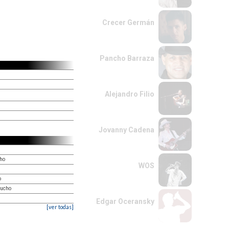
Crecer Germán
Pancho Barraza
Alejandro Filio
Jovanny Cadena
cho
WOS
o
tucho
Edgar Oceransky
[ver todas]