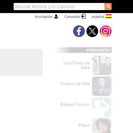
⚲
Inscripción
Conexión
Artistas Sugeridos
Luis Eduardo
Aute
Franco de Vita
Nahuel Pennisi
Piero