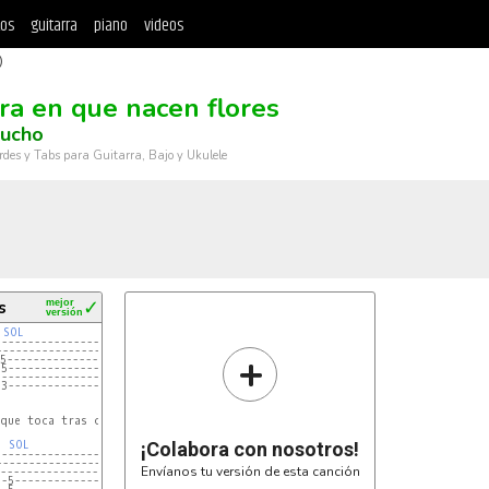
tos
guitarra
piano
videos
)
ra en que nacen flores
tucho
rdes y Tabs para Guitarra, Bajo y Ukulele
s
mejor
✓
versión
 
SOL
--------------------------------------|
--------------------------------------|
+
-5------------------------------------|
-5------------------------------------|
--------------------------------------|
-3------------------------------------|
 que toca tras cada verso (cuando gritan)

SOL
¡Colabora con nosotros!
--------------------------------------|
--------------------------------------|
Envíanos tu versión de esta canción
--------------------------------------|
--5-----------------------------------|