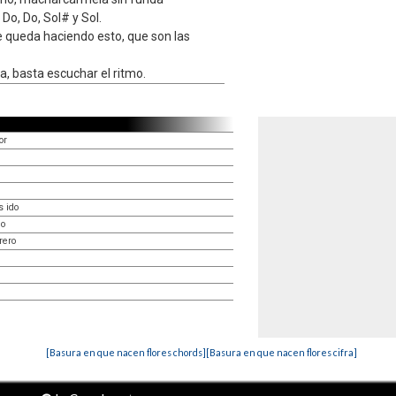
 Do, Do, Sol# y Sol.
se queda haciendo esto, que son las
la, basta escuchar el ritmo.
or
s ido
do
rero
[Basura en que nacen flores chords]
[Basura en que nacen flores cifra]