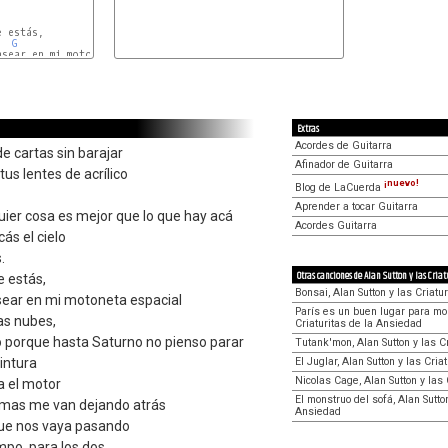
G
D
C
-
G
Extras
Acordes de Guitarra
e cartas sin barajar
Afinador de Guitarra
 tus lentes de acrílico
¡nuevo!
Blog de LaCuerda
Aprender a tocar Guitarra
quier cosa es mejor que lo que hay acá
Acordes Guitarra
cás el cielo
.
Otras canciones de Alan Sutton y las Criat
e estás,
Bonsai, Alan Sutton y las Criatu
asear en mi motoneta espacial
París es un buen lugar para mori
s nubes,
Criaturitas de la Ansiedad
o porque hasta Saturno no pienso parar
Tutank'mon, Alan Sutton y las C
El Juglar, Alan Sutton y las Cri
intura
Nicolas Cage, Alan Sutton y las
 el motor
El monstruo del sofá, Alan Sutton
blemas me van dejando atrás
Ansiedad
que nos vaya pasando
mpo, para los dos.