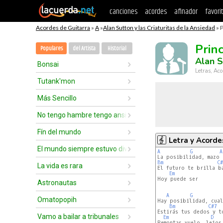
canciones
acordes
afinador
favori
Acordes de Guitarra
»
A
»
Alan Sutton y las Criaturitas de la Ansiedad
» P
Princ
Populares
del Artista
Historial
Alan S
Bonsai
Letras, Aco
Tutank'mon
Más Sencillo
No tengo hambre tengo ansiedad
Fín del mundo
Letra y Acorde
El mundo siempre estuvo dividido en dos
A
G
A
Bm
C#
La vida es rara
El futuro te brilla ba
Em
Hoy puede ser

Astronautas
A
G
Omatopopih
Hay posibilidad, cual
Bm
C#7
Estirás tus dedos y to
Vamo a bailar a tribunales
Em
D
Remontas vuelo, lejos.