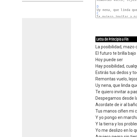
D
C
D
Letra de Principio a Fín
La posibilidad, mazo d
El futuro te brilla bajo
Hoy puede ser
Hay posibilidad, cual
Estirás tus dedos y to
Remontas vuelo, lejos
Uy nena, que linda qu
Te quiero invitar a p
Despegamos desde la
Acordate de ir al bañ
Tus manos ciñen mi c
Y yo pongo en marcha
Y la tierra y los pro
Yo me deslizo en lo 
Agujero negro sin tie