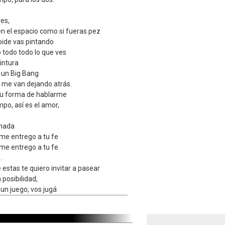
ves,
n el espacio como si fueras pez
oide vas pintando
 todo todo lo que ves
intura
 un Big Bang
s, me van dejando atrás.
u forma de hablarme
mpo, así es el amor,
 nada
 me entrego a tu fe
 me entrego a tu fe
.
 estas te quiero invitar a pasear
a posibilidad,
s un juego, vos jugá