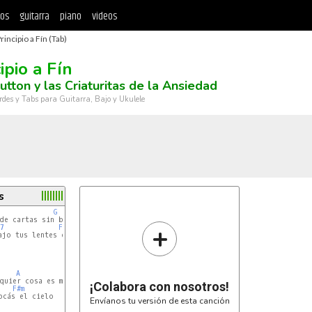
tos
guitarra
piano
videos
rincipio a Fín (Tab)
ipio a Fín
utton y las Criaturitas de la Ansiedad
rdes y Tabs para Guitarra, Bajo y Ukulele
s
G
+
7
F#m
jo tus lentes de acrílico

A
G
quier cosa es mejor que lo que hay acá

¡Colabora con nosotros!
F#m
cás el cielo

Envíanos tu versión de esta canción

