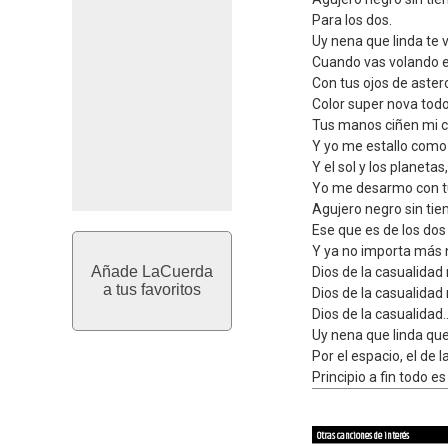
Para los dos.
Uy nena que linda te 
Cuando vas volando e
Con tus ojos de aster
Color super nova todo
Tus manos ciñen mi c
Y yo me estallo como
Y el sol y los planeta
Yo me desarmo con t
Agujero negro sin tie
Ese que es de los dos
Y ya no importa más
Añade LaCuerda
Dios de la casualidad
a tus favoritos
Dios de la casualidad
Dios de la casualidad..
Uy nena que linda que
Por el espacio, el de l
Principio a fin todo e
Otras canciones de interés