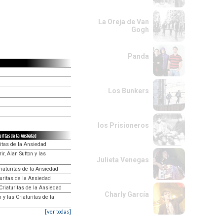
La Oreja de Van
Gogh
Panda
Los Bunkers
los Prisioneros
uritas de la Ansiedad
ritas de la Ansiedad
r, Alan Sutton y las
Julieta Venegas
riaturitas de la Ansiedad
aturitas de la Ansiedad
 Criaturitas de la Ansiedad
Charly García
 y las Criaturitas de la
[ver todas]