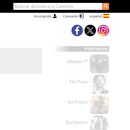
⚲
Inscripción
Conexión
Artistas Sugeridos
Attaque 77
Fito Paez
los Piojos
Sui Generis