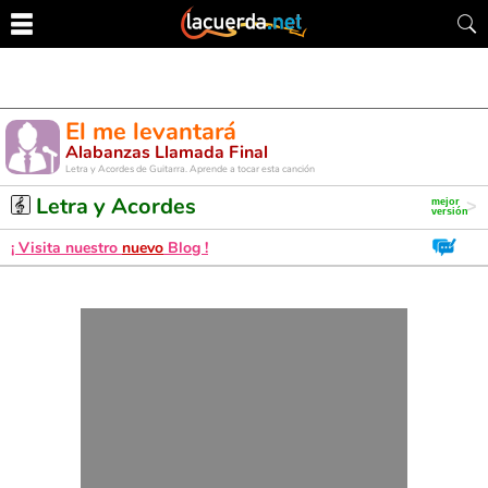
El me levantará
Alabanzas Llamada Final
Letra y Acordes de Guitarra. Aprende a tocar esta canción
Letra y Acordes
¡ Visita nuestro
nuevo
Blog !