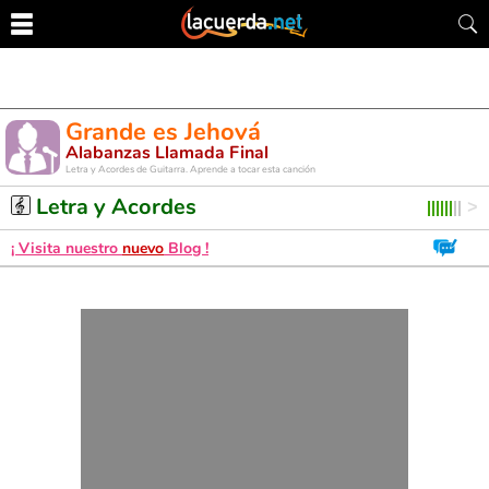
Grande es Jehová
Alabanzas Llamada Final
Letra y Acordes de Guitarra. Aprende a tocar esta canción
Letra y Acordes
¡ Visita nuestro
nuevo
Blog !