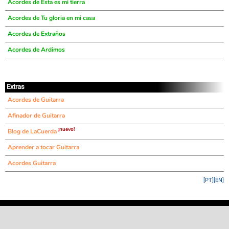
Acordes de Esta es mi tierra
Acordes de Tu gloria en mi casa
Acordes de Extraños
Acordes de Ardimos
Extras
Acordes de Guitarra
Afinador de Guitarra
¡nuevo!
Blog de LaCuerda
Aprender a tocar Guitarra
Acordes Guitarra
[PT]
[EN]
©
LaCuerda
.net
·
·
·
aviso legal
privacidad
contacto