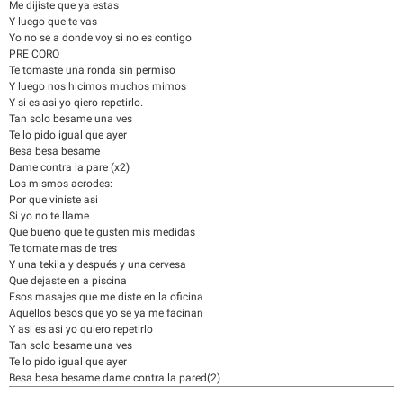
Me dijiste que ya estas
Y luego que te vas
Yo no se a donde voy si no es contigo
PRE CORO
Te tomaste una ronda sin permiso
Y luego nos hicimos muchos mimos
Y si es asi yo qiero repetirlo.
Tan solo besame una ves
Te lo pido igual que ayer
Besa besa besame
Dame contra la pare (x2)
Los mismos acrodes:
Por que viniste asi
Si yo no te llame
Que bueno que te gusten mis medidas
Te tomate mas de tres
Y una tekila y después y una cervesa
Que dejaste en a piscina
Esos masajes que me diste en la oficina
Aquellos besos que yo se ya me facinan
Y asi es asi yo quiero repetirlo
Tan solo besame una ves
Te lo pido igual que ayer
Besa besa besame dame contra la pared(2)