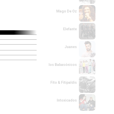
Mago De Oz
Elefante
Juanes
los Babasónicos
Fito & Fitipaldis
Intoxicados