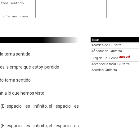
 a lo que hemos visto

Extras
Acordes de Guitarra
Afinador de Guitarra
do toma sentido
¡nuevo!
Blog de LaCuerda
Aprender a tocar Guitarra
os, siempre que estoy perdido
Acordes Guitarra
do toma sentido
an a lo que hemos visto
El espacio es infinito, el espacio es
El espacio es infinito, el espacio es