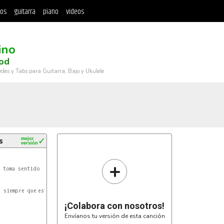
tos
guitarra
piano
videos
ino
od
rdes y Tabs para Guitarra, Bajo y Ukulele
s
mejor
✓
versión


+
 siempre que estoy perdido

¡Colabora con nosotros!
Envíanos tu versión de esta canción