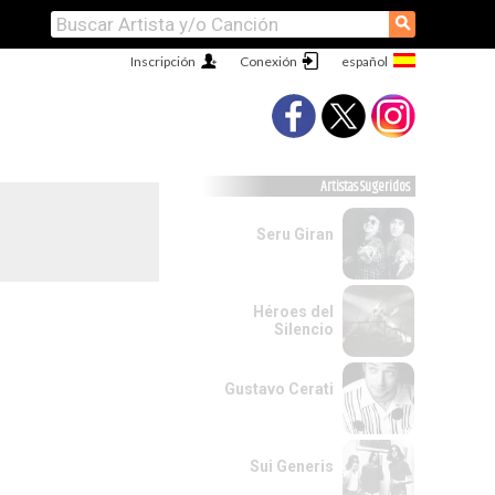
⚲
Inscripción
Conexión
Artistas Sugeridos
Seru Giran
Héroes del
Silencio
Gustavo Cerati
Sui Generis