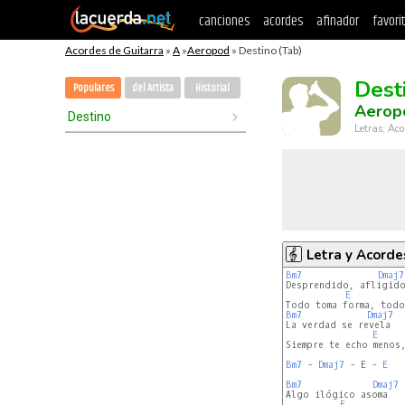
canciones
acordes
afinador
favori
Acordes de Guitarra
»
A
»
Aeropod
» Destino (Tab)
Dest
Populares
del Artista
Historial
Aerop
Destino
Letras, Aco
Letra y Acorde
Bm7
Dmaj7
Desprendido, afligido
E
Bm7
Dmaj7
La verdad se revela

E
Siempre te echo menos,
Bm7
 - 
Dmaj7 
- E - 
E
Bm7
Dmaj7
Algo ilógico asoma

E