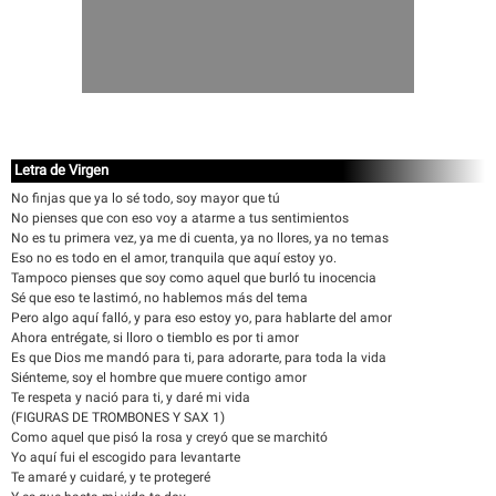
Letra de Virgen
No finjas que ya lo sé todo, soy mayor que tú
No pienses que con eso voy a atarme a tus sentimientos
No es tu primera vez, ya me di cuenta, ya no llores, ya no temas
Eso no es todo en el amor, tranquila que aquí estoy yo.
Tampoco pienses que soy como aquel que burló tu inocencia
Sé que eso te lastimó, no hablemos más del tema
Pero algo aquí falló, y para eso estoy yo, para hablarte del amor
Ahora entrégate, si lloro o tiemblo es por ti amor
Es que Dios me mandó para ti, para adorarte, para toda la vida
Siénteme, soy el hombre que muere contigo amor
Te respeta y nació para ti, y daré mi vida
(FIGURAS DE TROMBONES Y SAX 1)
Como aquel que pisó la rosa y creyó que se marchitó
Yo aquí fui el escogido para levantarte
Te amaré y cuidaré, y te protegeré