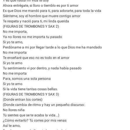
Y es que hasta mi vida te doy
Ahora entrégate, si lloro o tiemblo es por ti amor
Es que Dios me mandó para ti, para adorarte, para toda la vida
Siénteme, soy el hombre que muere contigo amor
Te respeta y nació para ti, mi linda querida
(FIGURAS DE TROMBONES Y SAX 2)
No me importa,
Ya no llores no me importa tu pasado
Si yo te amo,
Perdóname a mi por llegar tarde a lo que Dios me ha mandado
No me importa
Te enseñaré que eso no es todo en el amor
Si yo te amo
Tu sentimiento vi por dentro, y nada había pasado
No me importa
Para, somos una sola persona
Si yo te amo
Si la vida tiene tantas cosas bellas.
(FIGURAS DE TROMBONES Y SAX 3)
(Donde entran los cortes)
(Donde cambia de ritmo y hay un pequeño discurso:
No llores niña
Tú sientes que se te acaba la vida...)
¿Cómo evitarlo? Tú corres por mis venas
Así te amo,