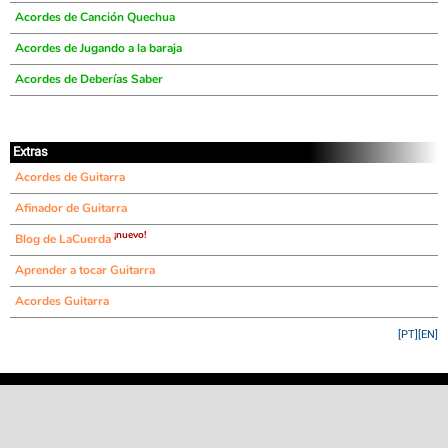
Acordes de Canción Quechua
Acordes de Jugando a la baraja
Acordes de Deberías Saber
Extras
Acordes de Guitarra
Afinador de Guitarra
¡nuevo!
Blog de LaCuerda
Aprender a tocar Guitarra
Acordes Guitarra
[PT]
[EN]
©
LaCuerda
.net
·
·
·
aviso legal
privacidad
contacto