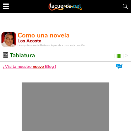
Como una novela
Los Acosta
Letra y Acordes de Guitarra. Aprende a tocar esta canción
Tablatura
¡ Visita nuestro
nuevo
Blog !