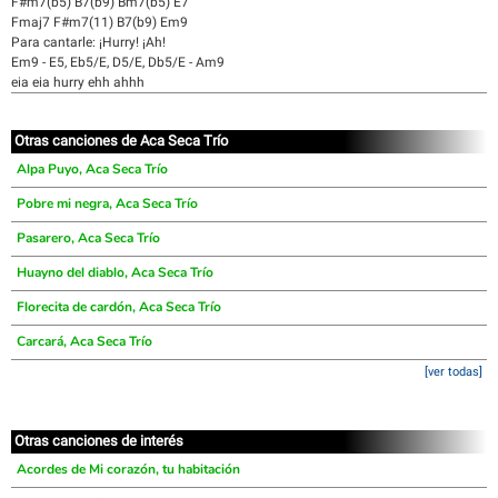
F#m7(b5) B7(b9) Bm7(b5) E7
Fmaj7 F#m7(11) B7(b9) Em9
Para cantarle: ¡Hurry! ¡Ah!
Em9 - E5, Eb5/E, D5/E, Db5/E - Am9
eia eia hurry ehh ahhh
Otras canciones de Aca Seca Trío
Alpa Puyo, Aca Seca Trío
Pobre mi negra, Aca Seca Trío
Pasarero, Aca Seca Trío
Huayno del diablo, Aca Seca Trío
Florecita de cardón, Aca Seca Trío
Carcará, Aca Seca Trío
[ver todas]
Otras canciones de interés
Acordes de Mi corazón, tu habitación