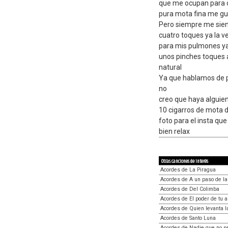
que me ocupan para o
pura mota fina me gu
Pero siempre me sien
cuatro toques ya la 
para mis pulmones ya
unos pinches toques a
natural
Ya que hablamos de 
no
creo que haya alguie
10 cigarros de mota d
foto para el insta qu
bien relax
Otras canciones de interés
Acordes de La Piragua
Acordes de A un paso de l
Acordes de Del Colimba
Acordes de El poder de tu 
Acordes de Quien levanta 
Acordes de Santo Luna
Acordes de Nadie que no s