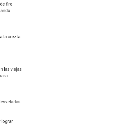
de fire
e ando
a la crezta
s
n las viejas
para
desveladas
 lograr