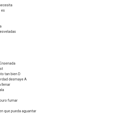
necesita
 es
a
desveladas
a Ensenada
st
to tan bien D
verdad desmaye A
 llenar
ala
puro fumar
ien que pueda aguantar