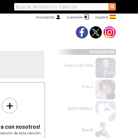
⚲
Inscripción
Conexión
Artistas Sugeridos
Franco de Vita
Piero
+
Edén Muñoz
ra con nosotros!
Beret
versión de esta canción