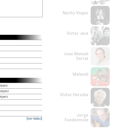
Nacho Vegas
Victor Jara
Joan Manuel
Serrat
Melendi
zquez
azquez
Victor Heredia
zquez
Jorge
[ver todas]
Fandermole