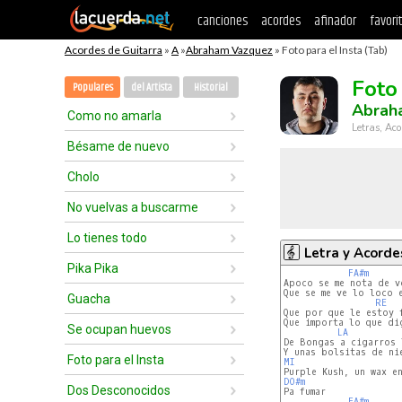
canciones
acordes
afinador
favori
Acordes de Guitarra
»
A
»
Abraham Vazquez
» Foto para el Insta (Tab)
Foto
Populares
del Artista
Historial
Abrah
Como no amarla
Letras, Aco
Bésame de nuevo
Cholo
No vuelvas a buscarme
Lo tienes todo
Letra y Acorde
Pika Pika
FA#m
Apoco se me nota de vo
Que se me ve lo loco e
Guacha
RE
Que por que le estoy f
Que importa lo que dig
Se ocupan huevos
LA
De Bongas a cigarros l
Foto para el Insta
MI
DO#m
Dos Desconocidos
FA#m