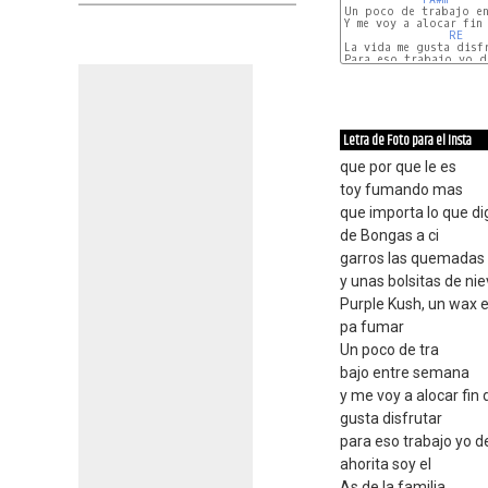
Un poco de trabajo ent
Y me voy a alocar fin 
RE
La vida me gusta disfr
Para eso trabajo yo de
LA
Letra de Foto para el Insta
que por que le es
toy fumando mas
que importa lo que d
de Bongas a ci
garros las quemadas
y unas bolsitas de ni
Purple Kush, un wax 
pa fumar
Un poco de tra
bajo entre semana
y me voy a alocar fi
gusta disfrutar
para eso trabajo yo 
ahorita soy el
As de la familia