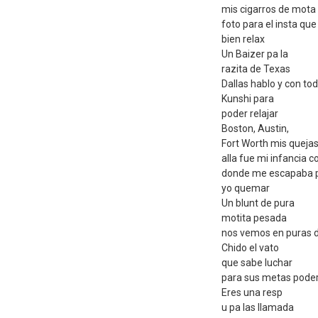
mis cigarros de mota 
foto para el insta qu
bien relax
Un Baizer pa la
razita de Texas
Dallas hablo y con tod
Kunshi para
poder relajar
Boston, Austin,
Fort Worth mis queja
alla fue mi infancia co
donde me escapaba 
yo quemar
Un blunt de pura
motita pesada
nos vemos en puras 
Chido el vato
que sabe luchar
para sus metas poder
Eres una resp
u pa las llamada