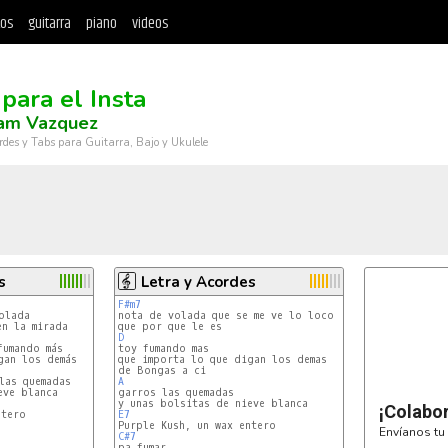
tos
guitarra
piano
videos
 para el Insta
am Vazquez
rdes y Tabs para Guitarra, Bajo y Ukulele
s
Letra y Acordes
F#m7
lada

n la mirada

D
umando más

an los demás

que importa lo que digan los demas

as quemadas

A
¡Colabo
E7
Envíanos tu 
C#7