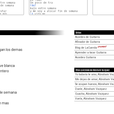
re semana

de semana

F#m7
utar

 más

LA
D
Extras
Acordes de Guitarra
Afinador de Guitarra
¡nuevo!
Blog de LaCuerda
igan los demas
Aprender a tocar Guitarra
Acordes Guitarra
eve blanca
Otras canciones de Abraham Vazquez
entero
Yo todavía te amo, Abraham Va
Me dejas de amar, Abraham V
Se ocupan huevos, Abraham Va
Duele, Abraham Vazquez
n de semana
Guacha, Abraham Vazquez
Vuela, Abraham Vazquez
de mas