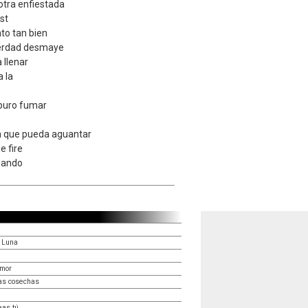
tra enfiestada
st
to tan bien
verdad desmaye
 llenar
 la
puro fumar
n que pueda aguantar
e fire
e ando
a Luna
amor
las cosechas
eas tú