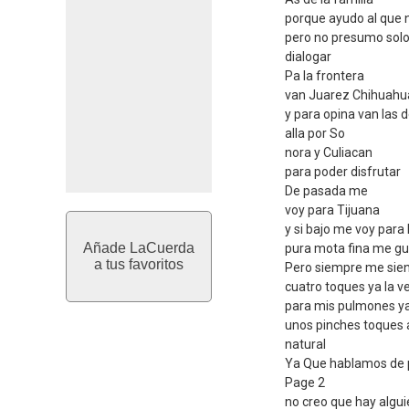
porque ayudo al que 
pero no presumo solo
dialogar
Pa la frontera
van Juarez Chihuahu
y para opina van las 
alla por So
nora y Culiacan
para poder disfrutar
De pasada me
voy para Tijuana
y si bajo me voy par
Añade LaCuerda
pura mota fina me gu
a tus favoritos
Pero siempre me sien
cuatro toques ya la 
para mis pulmones ya
unos pinches toques 
natural
Ya Que hablamos de 
Page 2
no creo que hay algu