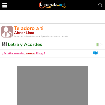
Te adoro a ti
Abner Lima
Letra y Acordes de Guitarra. Aprende a tocar esta canción
Letra y Acordes
¡ Visita nuestro
nuevo
Blog !