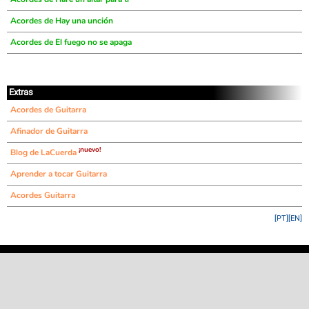
Acordes de Hay una unción
Acordes de El fuego no se apaga
Extras
Acordes de Guitarra
Afinador de Guitarra
¡nuevo!
Blog de LaCuerda
Aprender a tocar Guitarra
Acordes Guitarra
[PT]
[EN]
©
LaCuerda
.net
·
·
·
aviso legal
privacidad
contacto