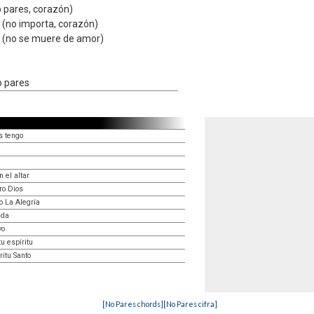
o pares, corazón)
(no importa, corazón)
 (no se muere de amor)
o pares
s tengo
 el altar
ro Dios
o La Alegría
ida
vo
u espíritu
itu Santo
[No Pares chords]
[No Pares cifra]