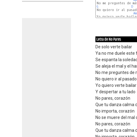
G
D
No quiero ir al pasado
Am
G
D
Letra de No Pares
De solo verte bailar
Ya no me duele este f
Se espanta la soleda
Se aleja el mal y el ha
No me preguntes de
No quiero ir al pasado
Yo quiero verte bailar
Y despertar a tu lado
No pares, corazón
Que tu danza calma 
No importa, corazón
No se muere del mal
No pares, corazón
Que tu danza calma 
No importa, corazón