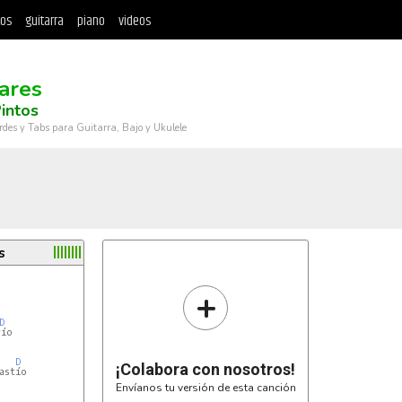
tos
guitarra
piano
videos
ares
intos
rdes y Tabs para Guitarra, Bajo y Ukulele
s
+
D
ío

D
¡Colabora con nosotros!
astío

Envíanos tu versión de esta canción