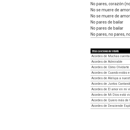
No pares, corazón (n
No se muere de amor 
No se muere de amor
No pares de bailar
No pares de bailar
No pares, no pares, n
Otras canciones de interés
Acordes de Muchas cuenta
Acordes de Admirable
Acordes de Cómo Olvidarte
Acordes de Cuando estás en
Acordes de Aleluya a nuest
Acordes de Juntos Cantand
Acordes de El amor en mi v
Acordes de Mi Dios está vi
Acordes de Quiero más de t
Acordes de Desciende Espír