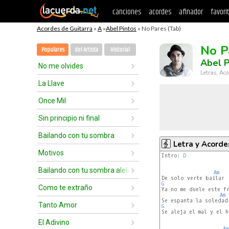
canciones
acordes
afinador
favori
Acordes de Guitarra
»
A
»
Abel Pintos
» No Pares (Tab)
No P
Populares
del Artista
Historial
Abel P
No me olvides
Letras, Aco
La Llave
Once Mil
Sin principio ni final
Bailando con tu sombra
Letra y Acorde
Motivos
Intro: 
D
Bailando con tu sombra alelí
Am
G
Como te extraño
Ya no me duele este fr
Am
Tanto Amor
G
Se aleja el mal y el h
El Adivino
Am