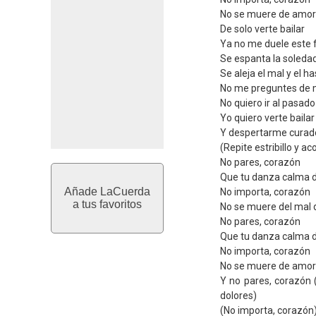
No se muere de amor
De solo verte bailar
Ya no me duele este f
Se espanta la soleda
Se aleja el mal y el ha
No me preguntes de
No quiero ir al pasado
Yo quiero verte bailar
Y despertarme curad
(Repite estribillo y a
No pares, corazón
Que tu danza calma 
Añade LaCuerda
No importa, corazón
a tus favoritos
No se muere del mal
No pares, corazón
Que tu danza calma 
No importa, corazón
No se muere de amor
Y no pares, corazón 
dolores)
(No importa, corazón