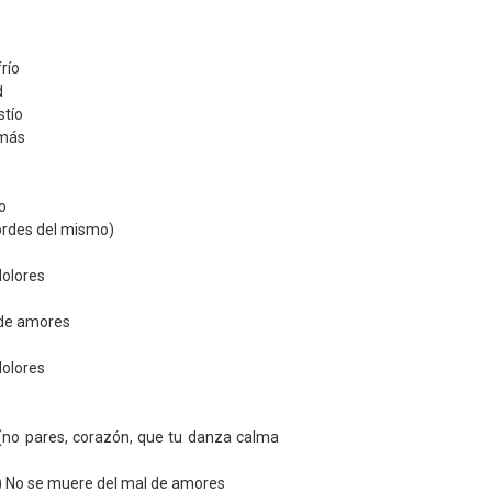
río
d
stío
 más
o
cordes del mismo)
dolores
 de amores
dolores
(no pares, corazón, que tu danza calma
) No se muere del mal de amores