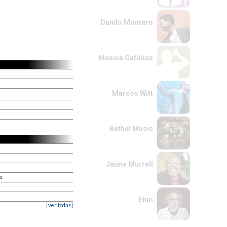
Danilo Montero
Música Católica
Marcos Witt
Bethel Music
Jaime Murrell
os
Elim
[ver todas]