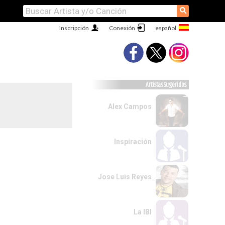
⚲
Inscripción
Conexión
Artistas Sugeridos
Alex Campos
Inspiración
Jose Luis Reyes
La IBI