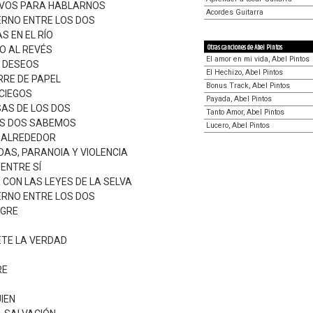
IVOS PARA HABLARNOS
Acordes Guitarra
IERNO ENTRE LOS DOS
S EN EL RÍO
Otras canciones de Abel Pintos
O AL REVÉS
El amor en mi vida, Abel Pintos
 DESEOS
El Hechizo, Abel Pintos
RRE DE PAPEL
Bonus Track, Abel Pintos
CIEGOS
Payada, Abel Pintos
SAS DE LOS DOS
Tanto Amor, Abel Pintos
S DOS SABEMOS
Lucero, Abel Pintos
 ALREDEDOR
DAS, PARANOIA Y VIOLENCIA
ENTRE SÍ
IR CON LAS LEYES DE LA SELVA
IERNO ENTRE LOS DOS
NGRE
TE LA VERDAD
RE
IEN