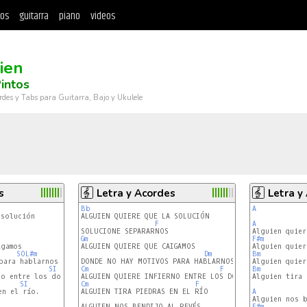
tos
guitarra
piano
videos
ien
intos
rdes y Tabs para Guitarra, Bajo y Ukulele
s
Letra y Acordes
Letra y
Bb
A
F
A
Gm
F#m
SOL#m
Dm
Bm
SI
Cm
F
Bm
Alguien tira 
SI
Cm
F
n el río.

ALGUIEN TIRA PIEDRAS EN EL RÍO

A
ALGUIEN NOS BENDIJO AL REVÉS

F#m