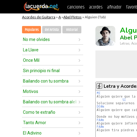
canciones
acordes
afinador
favori
Acordes de Guitarra
»
A
»
Abel Pintos
» Alguien (Tab)
Algu
Populares
del Artista
Historial
Abel P
No me olvides
Letras, Aco
La Llave
Once Mil
Sin principio ni final
Bailando con tu sombra
Letra y Acorde
Motivos
MI
SI
Bailando con tu sombra alelí
DO#m
Como te extraño
FA#m
Tanto Amor
FA#m
Alguien tira piedras e
El Adivino