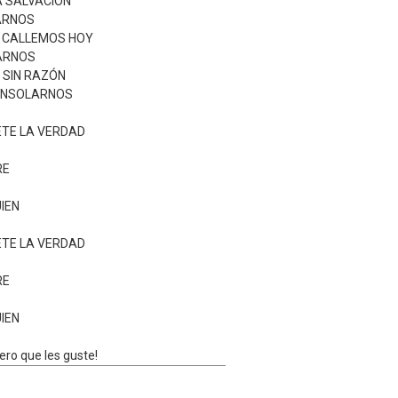
A SALVACIÓN
ARNOS
E CALLEMOS HOY
ARNOS
 SIN RAZÓN
CONSOLARNOS
TE LA VERDAD
RE
IEN
TE LA VERDAD
RE
IEN
ero que les guste!