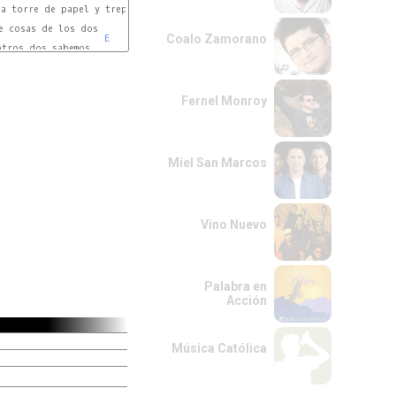
E
Coalo Zamorano
E
E
Fernel Monroy
Miel San Marcos
Vino Nuevo
Palabra en
Acción
Música Católica