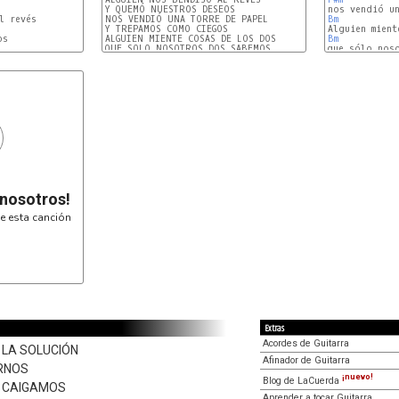
Y QUEMÓ NUESTROS DESEOS

NOS VENDIÓ UNA TORRE DE PAPEL

Bm
Y TREPAMOS COMO CIEGOS

ALGUIEN MIENTE COSAS DE LOS DOS

Bm
QUE SOLO NOSOTROS DOS SABEMOS

A
 nosotros!
e esta canción
Extras
Acordes de Guitarra
 LA SOLUCIÓN
Afinador de Guitarra
RNOS
¡nuevo!
Blog de LaCuerda
E CAIGAMOS
Aprender a tocar Guitarra