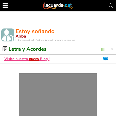
Estoy soñando
Abba
Letra y Acordes de Guitarra. Aprende a tocar esta canción
Letra y Acordes
¡ Visita nuestro
nuevo
Blog !