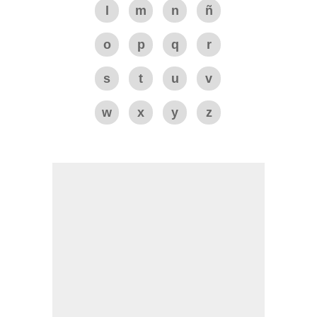
l
m
n
ñ
o
p
q
r
s
t
u
v
w
x
y
z