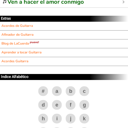
Ven a hacer el amor conmigo
Extras
Acordes de Guitarra
Afinador de Guitarra
¡nuevo!
Blog de LaCuerda
Aprender a tocar Guitarra
Acordes Guitarra
Indice Alfabético
#
a
b
c
d
e
f
g
h
i
j
k