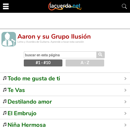
Aaron y su Grupo Ilusión
Letra y Acordes de Guitarra. Aprende a tocar esta canción
⚲
#1 - #10
A - Z
Todo me gusta de ti
Te Vas
Destilando amor
El Embrujo
Niña Hermosa