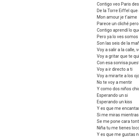
Contigo veo Paris des
De la Torre Eiffel qu
Mon amour je t'aime
Parece un cliché pero
Contigo aprendí lo que
Pero ya lo ves somos 
Son las seis de la ma
Voy a salir a la calle,
Voy a gritar que te qu
Con esa sonrisa pues
Voy a ir directo a ti
Voy a mirarte a los oj
No te voy a mentir
Y como dos niños chic
Esperando un si
Esperando un kiss
Y es que me encanta
Si me miras mientras
Se me pone cara ton
Niña tu me tienes loc
Y es que me gustas n