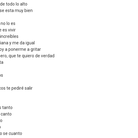
de todo lo alto
e se esta muy bien
 no lo es
 es vivir
increíbles
ñana y me da igual
 voy a ponerme a gritar
iero, que te quiero de verdad
ta
os
os te pediré salir
s tanto
 canto
to
o
o se cuanto