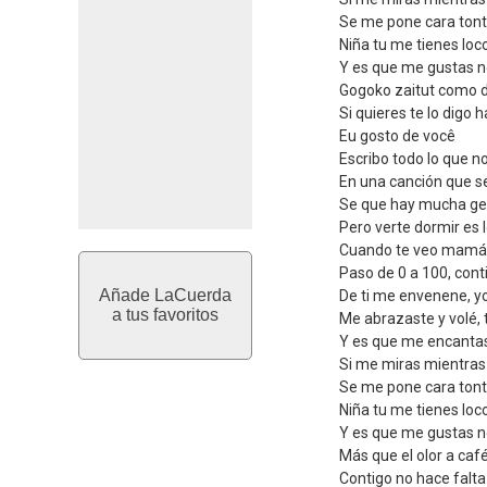
Se me pone cara ton
Niña tu me tienes loc
Y es que me gustas n
Gogoko zaitut como di
Si quieres te lo digo
Eu gosto de você
Escribo todo lo que n
En una canción que s
Se que hay mucha gen
Pero verte dormir es 
Cuando te veo mamá
Paso de 0 a 100, cont
Añade LaCuerda
De ti me envenene, y
a tus favoritos
Me abrazaste y volé, 
Y es que me encanta
Si me miras mientras
Se me pone cara ton
Niña tu me tienes loc
Y es que me gustas n
Más que el olor a ca
Contigo no hace falta