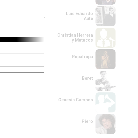
Luis Eduardo
Aute
Christian Herrera
y Matacos
Rupatrupa
Beret
Genesis Campos
Piero