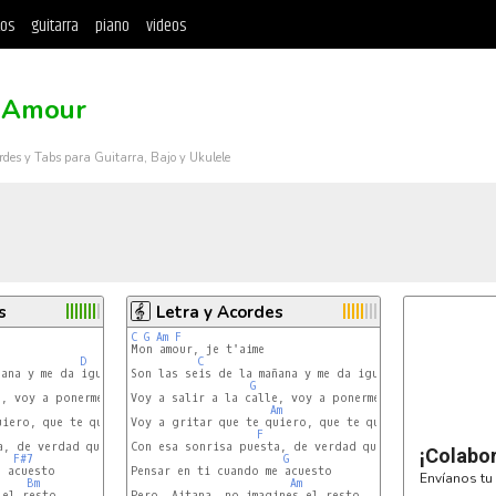
tos
guitarra
piano
videos
 Amour
rdes y Tabs para Guitarra, Bajo y Ukulele
s
Letra y Acordes
C
G
Am
F
Mon amour, je t'aime

D
C
ana y me da igual

Son las seis de la mañana y me da igual

G
, voy a ponerme a gritar

Voy a salir a la calle, voy a ponerme a gritar

Am
uiero, que te quiero de verdad

Voy a gritar que te quiero, que te quiero de verdad

F
C
Con esa sonrisa puesta, de verdad que no me cuesta

¡Colabo
F#7
G
 acuesto

Pensar en ti cuando me acuesto

Envíanos tu 
Bm
Am
el resto

Pero, Aitana, no imagines el resto
