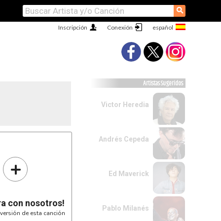
⚲
Inscripción
Conexión
Artistas Sugeridos
Victor Heredia
Andrés Cepeda
+
Ed Maverick
ra con nosotros!
Pablo Milanés
versión de esta canción