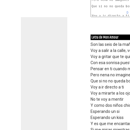
Que si no no queda bo
D
Voy a ir directo a ti

D
Letra de Mon Amour
Son las seis de la ma
Voy a salir a la calle,
Voy a gritar que te qu
Con esa sonrisa pues
Pensar en ti cuando 
Pero nena no imagine
Que si no no queda bo
Voy a ir directo a ti
Voy a mirarte a los oj
No te voy a mentir
Y como dos niños chic
Esperando un si
Esperando un kiss
Y es que me encanta
Si me miras mientras