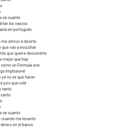
to
o
o se cuanto
rían los vascos
 hasta en portugués
o me atrevo a decirte
e que vas a escuchar
te que quiere desvestirte
lo mejor que hay
 como un Fórmula one
igo implosioné
o ya no se que hacer
te juro que volé
s tanto
 canto
to
o
o se cuanto
fé cuando me levanto
 dinero en el banco