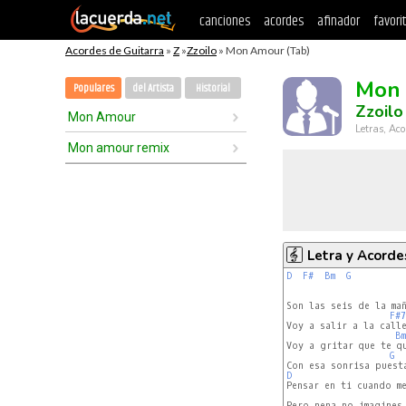
canciones
acordes
afinador
favori
Acordes de Guitarra
»
Z
»
Zzoilo
» Mon Amour (Tab)
Mon
Populares
del Artista
Historial
Zzoilo
Mon Amour
Letras, Aco
Mon amour remix
Letra y Acorde
D
F#
Bm
G
Son las seis de la mañ
F#7
Voy a salir a la calle
Bm
Voy a gritar que te q
G
D
Pensar en ti cuando me
Pero nena no imagines 