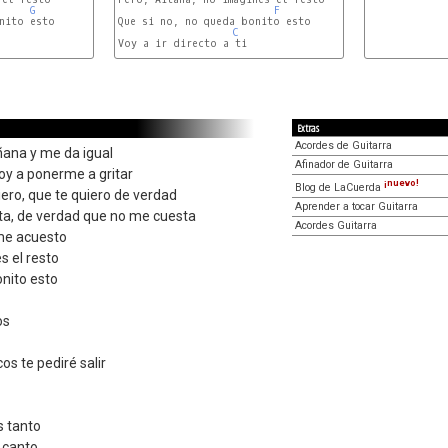
G
F
nito esto

Que si no, no queda bonito esto

C
Voy a ir directo a ti

G
Extras
Acordes de Guitarra
ñana y me da igual
Afinador de Guitarra
 voy a ponerme a gritar
¡nuevo!
Blog de LaCuerda
iero, que te quiero de verdad
Aprender a tocar Guitarra
ta, de verdad que no me cuesta
Acordes Guitarra
me acuesto
s el resto
nito esto
os
os te pediré salir
s tanto
 canto