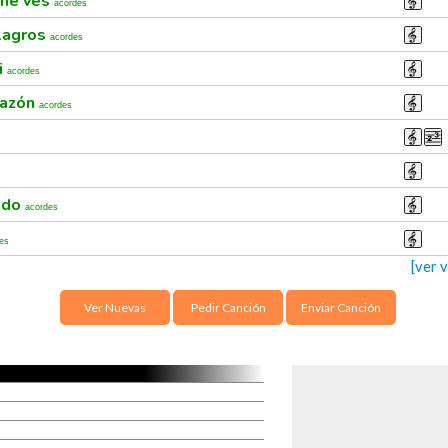
 me ves
acordes
ilagros
acordes
i
acordes
razón
acordes
cado
acordes
es
[ver 
Ver Nuevas
Pedir Canción
Enviar Canción