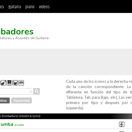
tos
guitarra
piano
videos
badores
blaturas y Acordes de Guitarra
Cada uno de los iconos a la derecha r
de la canción correspondiente. L
⚲
×
diferente en función del tipo de t
Tablatura, Tab para Bajo, etc). Las v
ético
Popularidad
primero por tipo y después por c
izquierda).
de Zumbadores (chords & lyrics)
 tumba
acordes