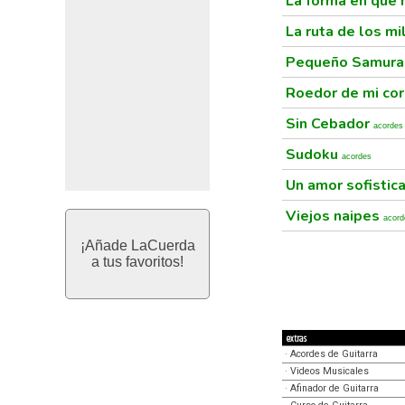
La forma en que
La ruta de los m
Pequeño Samura
Roedor de mi co
Sin Cebador
acordes
Sudoku
acordes
Un amor sofisti
Viejos naipes
acord
¡Añade LaCuerda
a tus favoritos!
extras
·
Acordes de Guitarra
·
Videos Musicales
·
Afinador de Guitarra