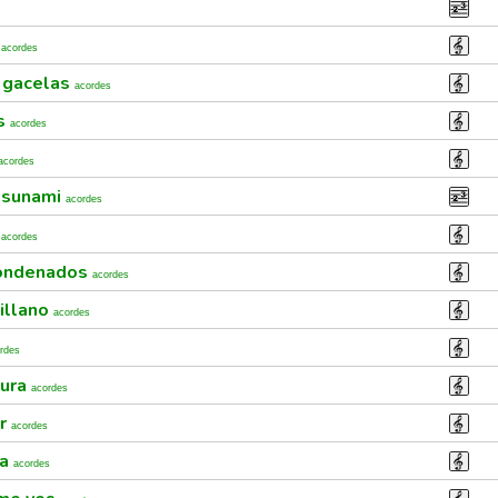
s
acordes
y gacelas
acordes
os
acordes
acordes
 tsunami
acordes
o
acordes
 condenados
acordes
villano
acordes
rdes
cura
acordes
or
acordes
na
acordes