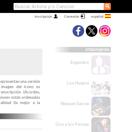
⚲
Inscripción
Conexión
Artistas Sugeridos
Enjambre
espresentan una versión
Los Huayra
a imagen del icono es
ranscripción (Acordes,
ersiones están ordenadas
alidad (la mejor a la
Manuel García
Ciro y los Persas