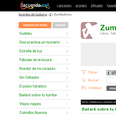
canciones
acordes
afinador
favori
Acordes de Guitarra
»
Z
» Zumbadores
Zum
Populares del Artista
Historial
Sudoku
Letras, Ta
Dios practica un tsunami
Estrella de luz
Fábulas de la locura
Roedor de mi corazón
Filtrar:
Sin Cebador
Buscar:
El pulso fanático
Ordenar:
Alfab
Bailaré sobre tu tumba
letras, tablaturas y acordes 
Viejos naipes
Bailaré sobre tu
Colmillos Nuevos