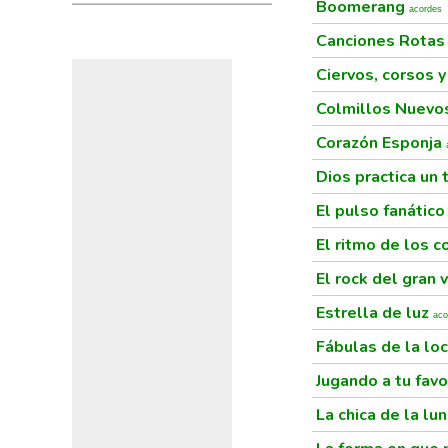
Boomerang
acordes
Canciones Rota
Ciervos, corsos 
Colmillos Nuev
Corazón Esponja
Dios practica un
El pulso fanátic
El ritmo de los
El rock del gran 
Estrella de luz
aco
Fábulas de la lo
Jugando a tu fav
La chica de la lu