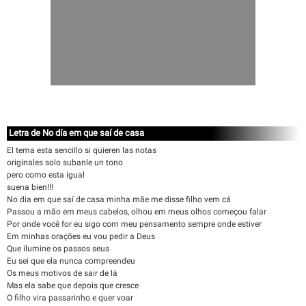
Letra de No día em que saí de casa
El tema esta sencillo si quieren las notas
originales solo subanle un tono
pero como esta igual
suena bien!!!
No dia em que saí de casa minha mãe me disse filho vem cá
Passou a mão em meus cabelos, olhou em meus olhos começou falar
Por onde você for eu sigo com meu pensamento sempre onde estiver
Em minhas orações eu vou pedir a Deus
Que ilumine os passos seus
Eu sei que ela nunca compreendeu
Os meus motivos de sair de lá
Mas ela sabe que depois que cresce
O filho vira passarinho e quer voar