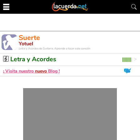
Suerte
Yotuel
Letra y Acordes de Guitarra. Aprende a tocar esta canción
Letra y Acordes
¡ Visita nuestro
nuevo
Blog !