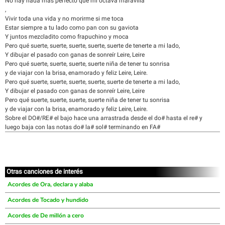
No hay nada más perfecto que mi octava maravilla
,
Vivir toda una vida y no morirme si me toca
Estar siempre a tu lado como pan con su gaviota
Y juntos mezcladito como frapuchino y moca
Pero qué suerte, suerte, suerte, suerte, suerte de tenerte a mi lado,
Y dibujar el pasado con ganas de sonreír Leire, Leire
Pero qué suerte, suerte, suerte, suerte niña de tener tu sonrisa
y de viajar con la brisa, enamorado y feliz Leire, Leire.
Pero qué suerte, suerte, suerte, suerte, suerte de tenerte a mi lado,
Y dibujar el pasado con ganas de sonreír Leire, Leire
Pero qué suerte, suerte, suerte, suerte niña de tener tu sonrisa
y de viajar con la brisa, enamorado y feliz Leire, Leire.
Sobre el DO#/RE# el bajo hace una arrastrada desde el do# hasta el re# y
luego baja con las notas do# la# sol# terminando en FA#
Otras canciones de interés
Acordes de Ora, declara y alaba
Acordes de Tocado y hundido
Acordes de De millón a cero