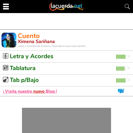
Cuento
Ximena Sariñana
Letra y Acordes de Guitarra. Aprende a tocar esta canción
Letra y Acordes
Tablatura
Tab p/Bajo
¡ Visita nuestro
nuevo
Blog !