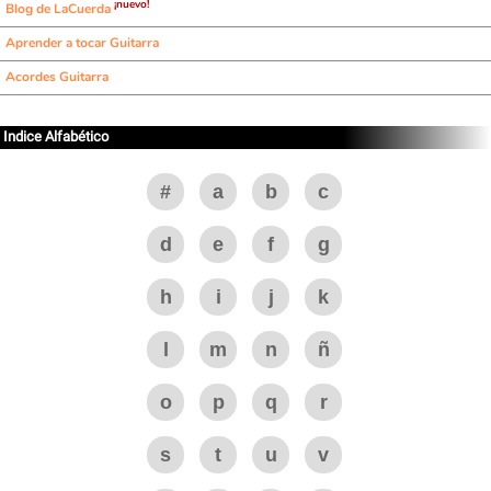
¡nuevo!
Blog de LaCuerda
Aprender a tocar Guitarra
Acordes Guitarra
Indice Alfabético
#
a
b
c
d
e
f
g
h
i
j
k
l
m
n
ñ
o
p
q
r
s
t
u
v