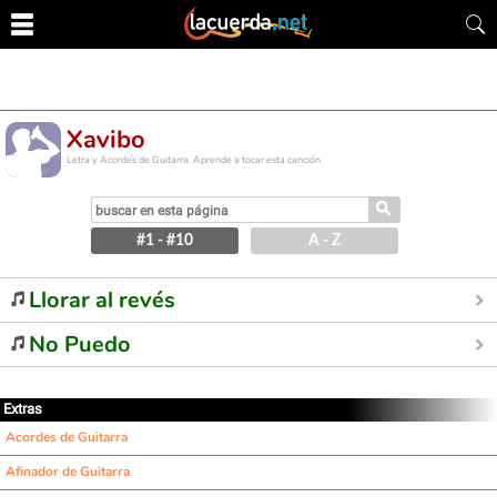
Xavibo
Letra y Acordes de Guitarra. Aprende a tocar esta canción
⚲
#1 - #10
A - Z
Llorar al revés
No Puedo
Extras
Acordes de Guitarra
Afinador de Guitarra