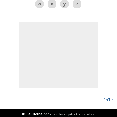
w
x
y
z
[PT]
[EN]
©
LaCuerda
.net
·
·
·
aviso legal
privacidad
contacto