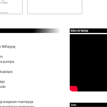
rispa

Video de Mamay
y Wiñaypaj
em
a purispa
luqsispa
ipi
unki
iqi waqasan mamayqa
Extras
yta maskàspa mamayqa