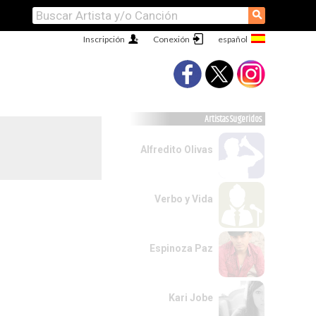
⚲
Inscripción
Conexión
Artistas Sugeridos
Alfredito Olivas
Verbo y Vida
Espinoza Paz
Kari Jobe