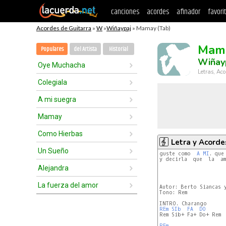
canciones
acordes
afinador
favori
Acordes de Guitarra
»
W
»
Wiñaypaj
» Mamay (Tab)
Mam
Populares
del Artista
Historial
Wiñay
Oye Muchacha
Letras, Aco
Colegiala
A mi suegra
Mamay
Como Hierbas
Letra y Acorde
Un Sueño
guste como  
A
MI
. que
y decirla  que  la  am
Alejandra
                      
La fuerza del amor
Autor: Berto Siancas y
Tono: Rem

REm
SIb 
FA 
DO 
Rem Sib+ Fa+ Do+ Rem

REm