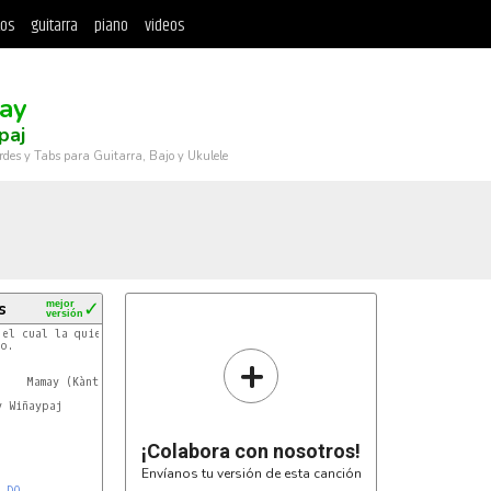
tos
guitarra
piano
videos
ay
paj
rdes y Tabs para Guitarra, Bajo y Ukulele
s
mejor
✓
versión
 el cual la quiero dedicar a mi mamita,

o.

+
    Mamay (Kàntu)

 Wiñaypaj

¡Colabora con nosotros!
Envíanos tu versión de esta canción
DO 