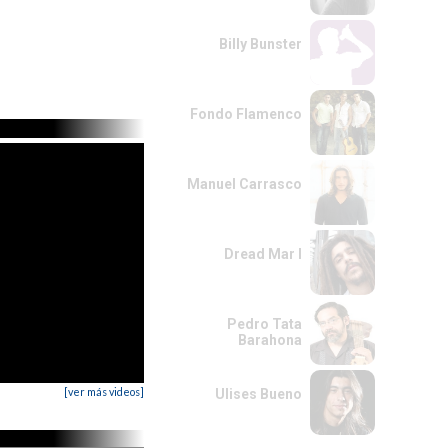
Billy Bunster
Fondo Flamenco
Manuel Carrasco
Dread Mar I
Pedro Tata
Barahona
[ver más videos]
Ulises Bueno