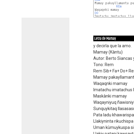
Mamay pakayllamanta pu
REm
DO 
REm
Letra de Mamay
y decirla que la amo.
Mamay (Kàntu)
Autor: Berto Siancas 
Tono: Rem
Rem Sib+ Fa+ Do+ R
Mamay pakayllamant
Waqaqnki mamay
Imatachu imatachus l
Maskànki mamay
Waqayniyuq ñawisniyk
Sunquykitaq llasasas
Pata ladu khawarispa
Llakiyninta rikuchispa
Uman kùmuykuspa s
Llakiy patapi kawsa