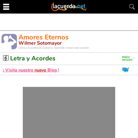
Amores Eternos
Wilmer Sotomayor
Letra y Acordes de Guitarra. Aprende a tocar esta canción
Letra y Acordes
¡ Visita nuestro
nuevo
Blog !