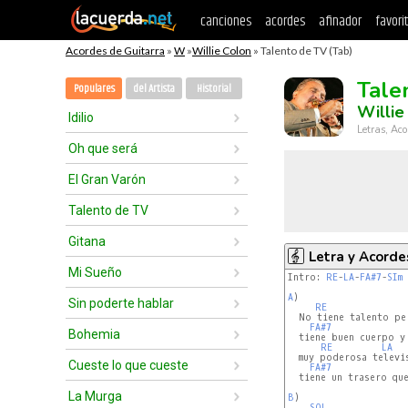
canciones
acordes
afinador
favori
Acordes de Guitarra
»
W
»
Willie Colon
» Talento de TV (Tab)
Tale
Populares
del Artista
Historial
Willie
Idilio
Letras, Aco
Oh que será
El Gran Varón
Talento de TV
Gitana
Letra y Acorde
Mi Sueño
Intro: 
RE
-
LA
-
FA#7
-
SIm
 
A
)

Sin poderte hablar
RE
  No tiene talento per
FA#7
Bohemia
  tiene buen cuerpo y 
RE
LA
  muy poderosa televis
Cueste lo que cueste
FA#7
  tiene un trasero que
La Murga
B
)

SOL