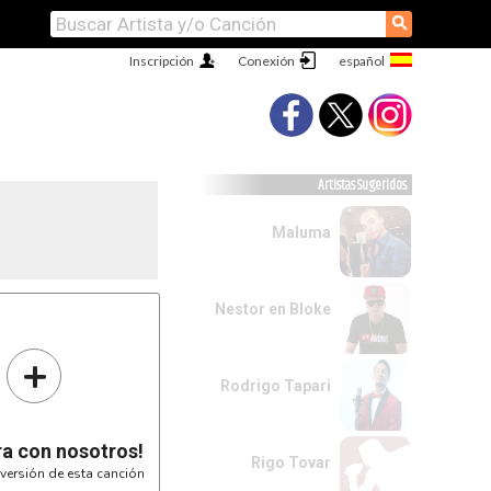
⚲
Inscripción
Conexión
Artistas Sugeridos
Maluma
Nestor en Bloke
+
Rodrigo Tapari
ra con nosotros!
Rigo Tovar
versión de esta canción