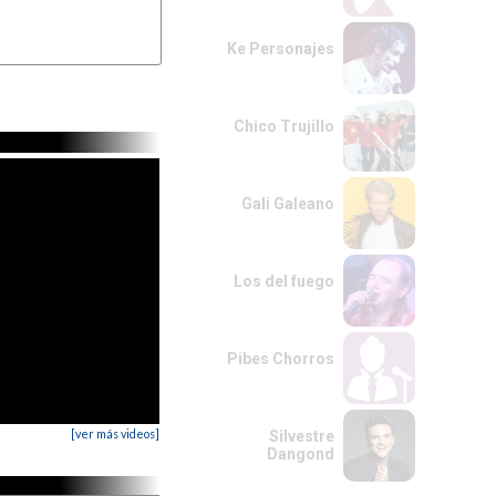
Ke Personajes
Chico Trujillo
Gali Galeano
Los del fuego
Pibes Chorros
[ver más videos]
Silvestre
Dangond