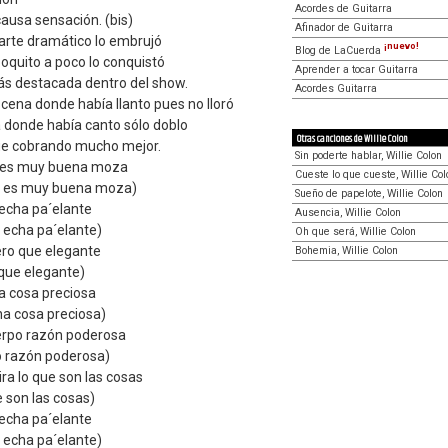
Acordes de Guitarra
causa sensación. (bis)
Afinador de Guitarra
 arte dramático lo embrujó
¡nuevo!
Blog de LaCuerda
oquito a poco lo conquistó
Aprender a tocar Guitarra
 más destacada dentro del show.
Acordes Guitarra
scena donde había llanto pues no lloró
a donde había canto sólo doblo
Otras canciones de Willie Colon
gue cobrando mucho mejor.
Sin poderte hablar, Willie Colon
o es muy buena moza
Cueste lo que cueste, Willie Col
ro es muy buena moza)
Sueño de papelote, Willie Colon
 echa pa´elante
Ausencia, Willie Colon
o echa pa´elante)
Oh que será, Willie Colon
ero que elegante
Bohemia, Willie Colon
 que elegante)
na cosa preciosa
una cosa preciosa)
erpo razón poderosa
o razón poderosa)
ra lo que son las cosas
e son las cosas)
 echa pa´elante
o echa pa´elante)