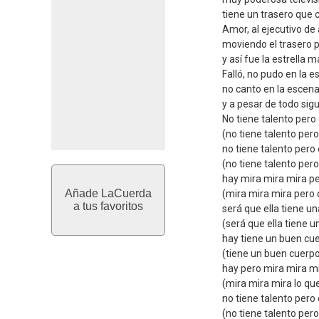
tiene un trasero que 
Amor, al ejecutivo de
moviendo el trasero p
y así fue la estrella
Falló, no pudo en la e
no canto en la escen
y a pesar de todo si
No tiene talento per
(no tiene talento pe
no tiene talento pero
(no tiene talento per
hay mira mira mira p
Añade LaCuerda
(mira mira mira pero
a tus favoritos
será que ella tiene u
(será que ella tiene 
hay tiene un buen cu
(tiene un buen cuerp
hay pero mira mira mi
(mira mira mira lo qu
no tiene talento pero
(no tiene talento per