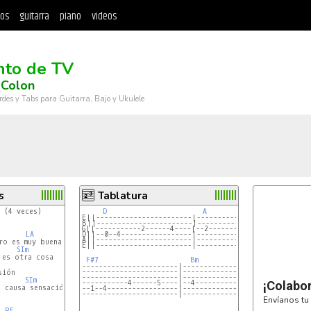
tos
guitarra
piano
videos
nto de TV
 Colon
rdes y Tabs para Guitarra, Bajo y Ukulele
s
Tablatura
 (4 veces)

D
A
E||-----------------------|--------------------|
B||-----------------------|--------------------|
G||-----------2------4----|--2-----------------|
LA
D||--0--4-----------------|--------------------|
A||-----------------------|--------------------|
o es muy buena moza

E||-----------------------|--------------------|
SIm
es otra cosa

F#7
Bm
-----------------------|--------------------||
-----------------------|--------------------||
ión

-----------------------|--------------------||
SIm
-----------4------5----|--4-----------------||
¡Colabo
 causa sensación. (bis)

--1--4-----------------|--------------------||
-----------------------|--------------------||
Envíanos tu 
RE
SOL