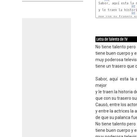
 Sabor, aquí esta la s
RE
 y le traen la histori
RE
 que con su trasero su
SOL
Letra de Talento de TV
No tiene talento per
tiene buen cuerpo y e
muy poderosa televis
tiene un trasero que 
Sabor, aquí esta la
mejor
y le traen la historia
que con su trasero su
Causó, entre los acto
y entre la actrices la 
de que su palanca fue
No tiene talento per
tiene buen cuerpo y e
muy poderosa televis