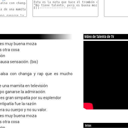
Esta es la nota que hace el trombón en la parte de:

alsa con changa y rap que es mucho mejor

SOL
E||-------------------||
a de una mamita en televisión

po ganarse la admiración.

RE
SOL
Video de Talento de TV
o es muy buena moza
s otra cosa
ión
causa sensación. (bis)
 salsa con changa y rap que es mucho
 de una mamita en televisión
po ganarse la admiración.
res gran simpatía por su esplendor
antipatía fue la razón
ra su cuerpo y no su valor.
o es muy buena moza
s otra cosa
Extras
ión