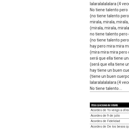
lalaralalalalara (4 vec
No tiene talento per
(no tiene talento pe
mirala, mirala, mirala,
(mirala, mirala, miral
no tiene talento pero
(no tiene talento per
hay pero mira mira m
(mira mira mira pero
será que ella tiene u
(será que ella tiene 
hay tiene un buen cu
(tiene un buen cuerp
lalaralalalalara (4 vec
No tiene talento....
Otras canciones de interés
Acordes de Yo vengo a ofre
Acordes de 9 de julio
Acordes de Fidelidad
Acordes de De los besos qu