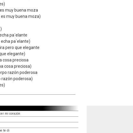
es)
o es muy buena moza
ro es muy buena moza)
a)
 echa pa´elante
o echa pa´elante)
ira pero que elegante
 que elegante)
na cosa preciosa
una cosa preciosa)
erpo razón poderosa
o razón poderosa)
es)
cer mi corazón
e te di