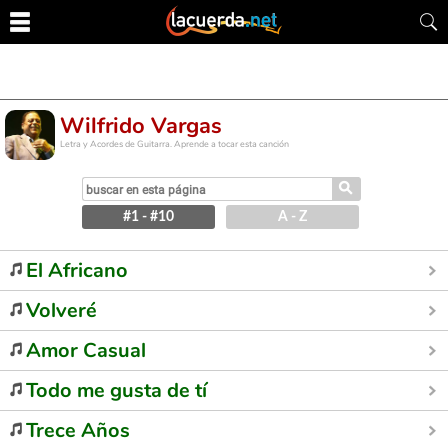
Wilfrido Vargas
Letra y Acordes de Guitarra. Aprende a tocar esta canción
⚲
#1 - #10
A - Z
El Africano
Volveré
Amor Casual
Todo me gusta de tí
Trece Años