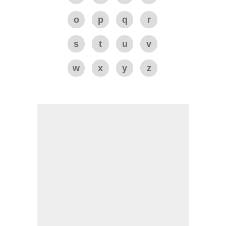
o
p
q
r
s
t
u
v
w
x
y
z