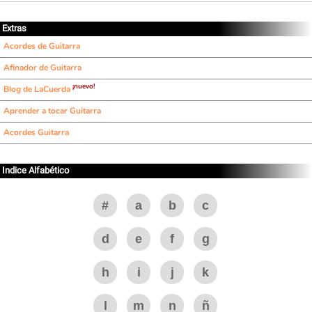
Extras
Acordes de Guitarra
Afinador de Guitarra
¡nuevo!
Blog de LaCuerda
Aprender a tocar Guitarra
Acordes Guitarra
Indice Alfabético
#
a
b
c
d
e
f
g
h
i
j
k
l
m
n
ñ