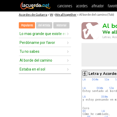
canciones
acordes
afinador
favori
Acordes de Guitarra
»
W
»
We all together
» Al borde del camino (Tab)
Al b
Populares
del Artista
Historial
We all
Lo mas grande que existe es el amor
Letras, Aco
Perdóname por favor
Tu no sabes
Al borde del camino
Estaba en el sol
Letra y Acorde
LA
DO#m
SIm
S
LA
DO#m
SIm
Estoy sentado al bord
LA
DO#m
y estoy pensando en mi
RE
LA
Cómo he cambiado,

RE
LA