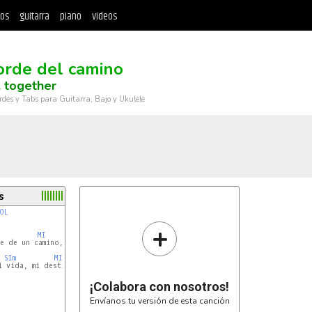
tos
guitarra
piano
videos
orde del camino
 together
rdes y Tabs para Guitarra, Bajo y Ukulele
s
OL
+
MI
e de un camino,

SIm
MI
 vida, mi destino.

¡Colabora con nosotros!
Envíanos tu versión de esta canción