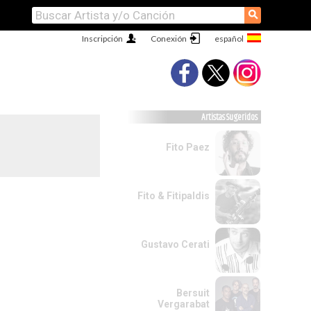
⚲
Inscripción
Conexión
Artistas Sugeridos
Fito Paez
Fito & Fitipaldis
Gustavo Cerati
Bersuit
Vergarabat