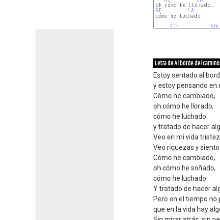
RE
LA
cómo he luchado

SIm
SOL
Letra de Al borde del camino
Estoy sentado al bor
y estoy pensando en m
Cómo he cambiado,
oh cómo he llorado,
cómo he luchado
y tratado de hacer al
Veo en mi vida tristez
Veo riquezas y siento
Cómo he cambiado,
oh cómo he soñado,
cómo he luchado
Y tratado de hacer al
Pero en el tiempo no 
que en la vida hay al
Sin mirar atrás, sin 