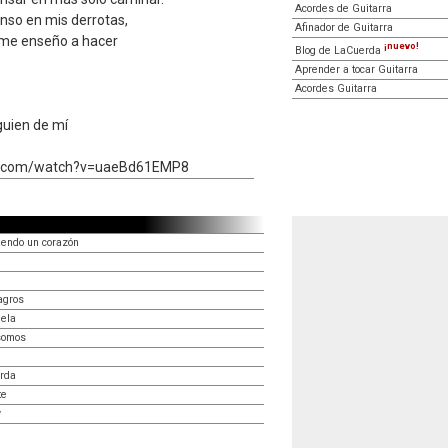
Acordes de Guitarra
enso en mis derrotas,
Afinador de Guitarra
 me enseño a hacer
¡nuevo!
Blog de LaCuerda
Aprender a tocar Guitarra
Acordes Guitarra
guien de mí
be.com/watch?v=uaeBd61EMP8
iendo un corazón
agros
nela
somos
erda
te
y