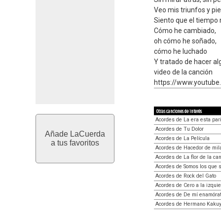
Veo mis triunfos y pi
Siento que el tiempo
Cómo he cambiado,
oh cómo he soñado,
cómo he luchado
Y tratado de hacer al
video de la canción
https://www.youtu
Otras canciones de interés
Acordes de La era esta par
Acordes de Tu Dolor
Añade LaCuerda
Acordes de La Película
a tus favoritos
Acordes de Hacedor de mil
Acordes de La flor de la ca
Acordes de Somos los que 
Acordes de Rock del Gato
Acordes de Cero a la izqui
Acordes de De mí enamóra
Acordes de Hermano Kaku