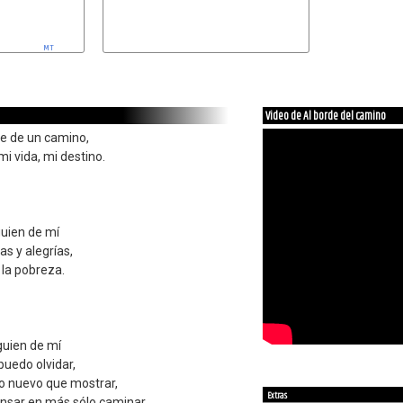
MI
Video de Al borde del camino
de de un camino,
i vida, mi destino.
guien de mí
as y alegrías,
 la pobreza.
guien de mí
puedo olvidar,
go nuevo que mostrar,
Extras
pensar en más sólo caminar.