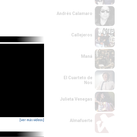
Andrés Calamaro
Callejeros
Maná
El Cuarteto de
Nos
Julieta Venegas
[ver más videos]
Almafuerte