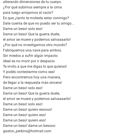
alterando dimensiones de tu cuerpo.
¿Por qué subimos siempre a la cima
para luego arrojarnos al vacío?
Es que ¿tanto te molesta estar conmigo?
Date cuenta de que no puedo ser tu amigo...
Dame un beso! solo eso!
Dame un beso! Que la guerra duele,
el amor se muere y podemos salvaaaarlo!
¿Por qué no investigamos otro mundo?
Fabriquemos una nave para ambos.
Sin miedos a sufrir algún impacto
ideal es no morir por ir despacio
Te invito a que me digas lo que quieras!
Y podés contestarme como sea!
Pero encontremos hoy una manera,
de llegar a la respuesta más sincera!
Dame un beso! solo eso!
Dame un beso! Que la guerra duele,
el amor se muere y podemos salvaaaarlo!
Dame un beso! solo eso!
Dame un beso! quiero esoooo!
Dame un beso! quiero eso!
Dame un beso! quiero eso!
Dame un beso! dame un besooo
gaston_perkins@hotmail.com