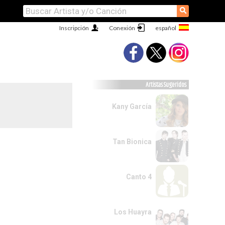
⚲
Inscripción
Conexión
Artistas Sugeridos
Kany García
Tan Bionica
Canto 4
Los Huayra