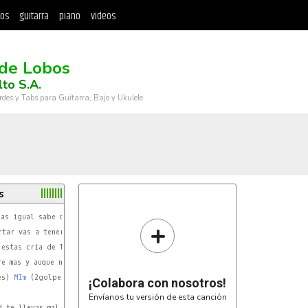
tos
guitarra
piano
videos
 de Lobos
lto S.A.
rdes y Tabs para Guitarra, Bajo y Ukulele
s
as igual sabe que yo te espero

+
tar vas a tener al sol de nuevo

 estas cria de lobos esta haciendo

e mas y auque no este no tengas miedo

es) 
MIm
 (2golpes) repite....

¡Colabora con nosotros!
Envíanos tu versión de esta canción
 te llevas mal con vos de nuevo
