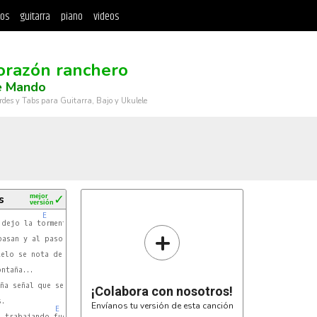
tos
guitarra
piano
videos
orazón ranchero
e Mando
rdes y Tabs para Guitarra, Bajo y Ukulele
s
mejor
✓
versión
E
E
dejo la tormenta en fechas de las aguas

+
E
A
elo se nota de lejos

ntaña...

ña señal que se empeñan,

¡Colabora con nosotros!
Envíanos tu versión de esta canción
E
A
a trabajando fuerte hay buenos resultados
