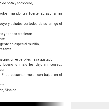
o de bota y sombrero,
 todos mando un fuerte abrazo a mi
apoyo y saludos pa todos de su amigo el
os ya todos crecieron
te...
 gente en especial mi niño,
resente.
nscripción espero les haya gustado.
io bueno o malo les dejo mi correo..
.com
y E, se escuchan mejor con bajeo en el
ste.
án, Sinaloa