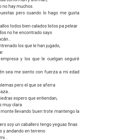
 no hay muchos.
puestas pero cuando lo hago me gusta
llos todos bien calados listos pa pelear
llos no he encontrado sayo
cán...
trenado los que le han jugado,
r.
 empresa y los que le cuelgan seguiré
én sea me siento con fuerza a mi edad
blemas pero el que se aferra
aza...
iedras espero que entiendan,
s muy clara.
 monte llevando buen trote mantengo la
ero soy un caballero tengo yeguas finas
eo y andando en terreno
mi...