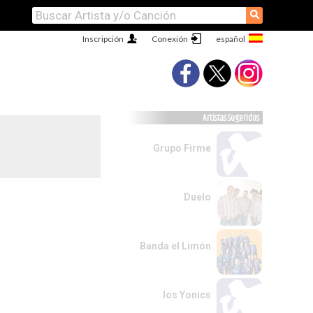
⚲
Inscripción
Conexión
Artistas Sugeridos
Grupo Firme
Duelo
Banda el Limón
los Yonics