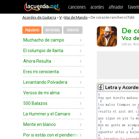
canciones
acordes
afinador
favori
Acordes de Guitarra
»
V
»
Voz de Mando
» De corazón ranchero (Tab)
De c
Populares
del Artista
Historial
Voz d
Muchacho de campo
Letras, Aco
El columpio de llanta
Ahora Resulta
Eres mi cenicienta
Levantando Polvadera
Letra y Acorde
Versos de mi alma
A
Hay que bonita mañana 
A
500 Balazos
A
D
resalta el azul del ci
La Hummer y el Camaro
A
que sigue en pie la mo
A
Mente en blanco
Aún mi gente me acompa
E
A
Por si estás con el pendiente
A
Al levantar la cosech