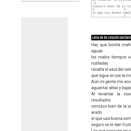
A
A
D
el que usa buena semil
A
Letra de De corazón rancher
Hay que bonita maña
aguas
los malos tiempos s
nubladas
resalta el azul del cie
que sigue en pie la m
Aún mi gente me aco
aguantar altas y bajas
Al levantar la co
resultados
conozco bien de la s
arado
el que usa buena semi
seguro se le dan fruto
Los que conocen mi v