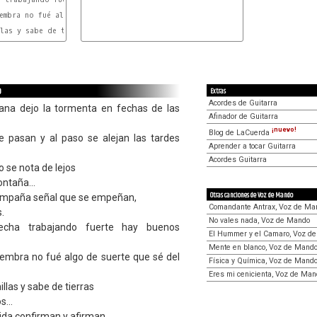
E
A
las y sabe de tierras

o
Extras
Acordes de Guitarra
na dejo la tormenta en fechas de las
Afinador de Guitarra
¡nuevo!
Blog de LaCuerda
e pasan y al paso se alejan las tardes
Aprender a tocar Guitarra
Acordes Guitarra
lo se nota de lejos
ontaña...
Otras canciones de Voz de Mando
mpaña señal que se empeñan,
Comandante Antrax, Voz de Ma
.
No vales nada, Voz de Mando
secha trabajando fuerte hay buenos
El Hummer y el Camaro, Voz d
Mente en blanco, Voz de Mand
iembra no fué algo de suerte que sé del
Física y Química, Voz de Mand
Eres mi cenicienta, Voz de Man
llas y sabe de tierras
s...
ida confirman y afirman,