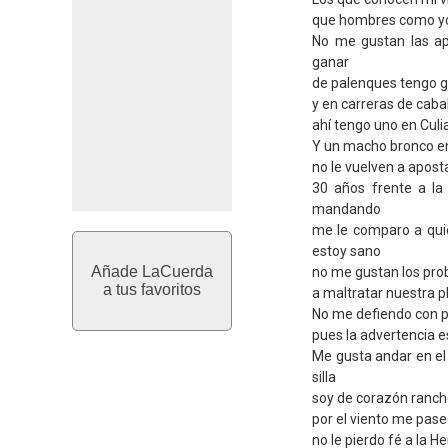
que hombres como yo
No me gustan las a
ganar
de palenques tengo ga
y en carreras de caba
ahí tengo uno en Culia
Y un macho bronco en
no le vuelven a aposta
30 años frente a la
mandando
me le comparo a qui
estoy sano
Añade LaCuerda
no me gustan los pro
a tus favoritos
a maltratar nuestra pl
No me defiendo con p
pues la advertencia e
Me gusta andar en el
silla
soy de corazón ranch
por el viento me pas
no le pierdo fé a la He