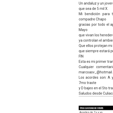
Un andaluz y un jover
que sea de 5 mil X.
Mi bendición para
compadre Chapo
gracias por todo el 
Mayo
que vivan los hereder
ya controlan el ambien
Que ellos protejan mi
que siempre estará p
FIN
Esta es mi primer tra
Cualquier comentar
marcoasv_@hotmail
Los acordes son: A 
7mo traste
y D bajeo en el 5to tra
Saludos desde Culiac
Otras canciones de interés
Acordes de Tu y yo