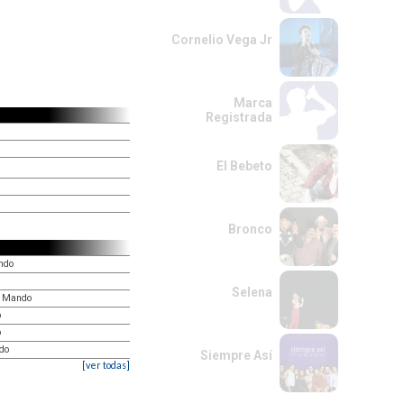
Cornelio Vega Jr
Marca
Registrada
El Bebeto
Bronco
ndo
Selena
e Mando
o
o
do
Siempre Así
[ver todas]