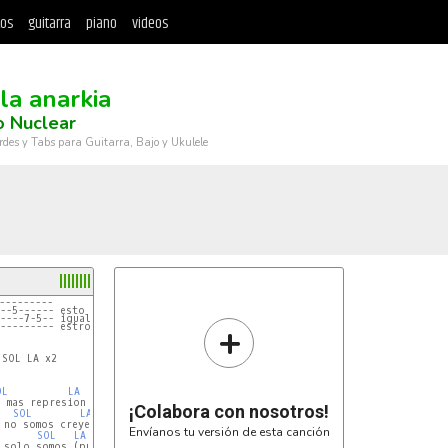
tos
guitarra
piano
videos
la anarkia
o Nuclear
rdes y Tabs para Guitarra, Bajo y Ukulele
---------
I--5------ esto ultimo lo ace la guitarra
I----7-5-- igual kuando parte y en las
+
I--------- estrofas igual
SOL LA x2

OL
LA
 mas represion

¡Colabora con nosotros!
SOL
LA
no somos creyentes

Envíanos tu versión de esta canción
SOL
LA
 solo somos (punks)
