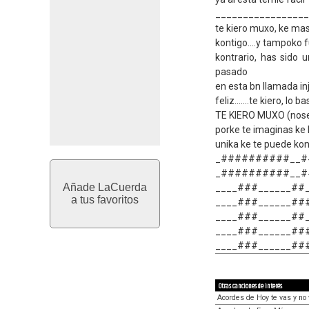
_________________
te kiero muxo, ke mas
kontigo....y tampoko f
kontrario, has sido
pasado
en esta bn llamada inju
feliz.......te kiero, l
TE KIERO MUXO (nose s
porke te imaginas ke l
unika ke te puede kons
_##########__#
_##########__#
Añade LaCuerda
____###______##
a tus favoritos
____###______##
____###______##
____###______#
____###______#
Otras canciones de interés
Acordes de Hoy te vas y no 