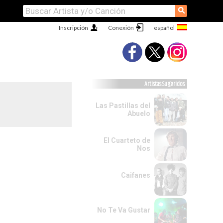
⚲
Inscripción
Conexión
Artistas Sugeridos
Las Pastillas del
Abuelo
El Cuarteto de
Nos
Caifanes
No Te Va Gustar