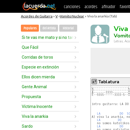
canciones
acordes
afinador
favori
Acordes de Guitarra
»
V
»
Vomito Nuclear
» Viva la anarkia (Tab)
Viva 
Populares
del Artista
Historial
Vomit
Si te vas me mato y si no también
Letras, Aco
Que Fácil
Corridas de toros
Especie en extinción
Ellos dicen mierda
Tablatura
Gente Animal
G--------------------I
D--------------------
A-------3333---------
E--5555------3333-5--
Propuesta
intro guitarra: LA DO 
Víctima Inocente
LA
DO
S
Viva la anarkia
A) viva la anarkia, no
LA
DO
   no somos katolikos 
Sardo
LA
DO
   no somos patriotas