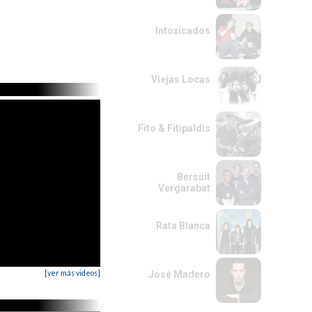
Intoxicados
Viejas Locas
Fito & Fitipaldis
Bersuit
Vergarabat
Rata Blanca
[ver más videos]
José Madero