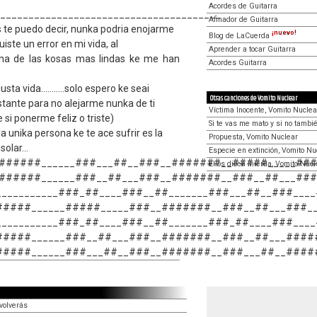
Acordes de Guitarra
_______________________________________
Afinador de Guitarra
 te puedo decir, nunka podria enojarme
¡nuevo!
Blog de LaCuerda
uiste un error en mi vida, al
Aprender a tocar Guitarra
 una de las kosas mas lindas ke me han
Acordes Guitarra
sta vida...........solo espero ke seai
Otras canciones de Vomito Nuclear
o bastante para no alejarme nunka de ti
Víctima Inocente, Vomito Nuclea
i ponerme feliz o triste)
Si te vas me mato y si no tambi
a unika persona ke te ace sufrir es la
Propuesta, Vomito Nuclear
olar...
Especie en extinción, Vomito Nu
######______###___##__###__#######__#####_____##
Ellos dicen mierda, Vomito Nucl
######______###__##___###__#######__###__##___##
___________###_##____###__##_______###___##__###___
#####______#####_____###__#######__###__##___###_
___________###_##____###__##_______###_##____###___
######______###__##___###__#######__###__##___###
######______###___##__###__#######__###___##__###
volverás