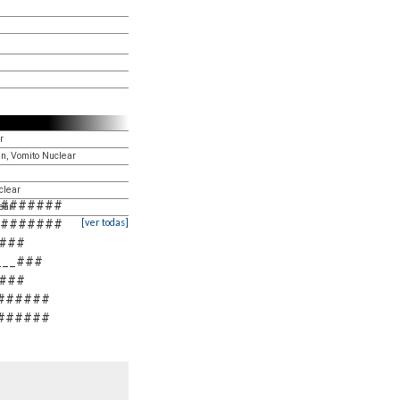
r
én, Vomito Nuclear
clear
########
ear
[ver todas]
########
_###
___###
_###
#######
#######