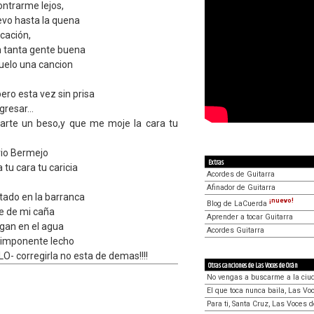
ntrarme lejos,
evo hasta la quena
cación,
 tanta gente buena
uelo una cancion
ero esta vez sin prisa
gresar...
darte un beso,y que me moje la cara tu
rio Bermejo
Extras
tu cara tu caricia
Acordes de Guitarra
Afinador de Guitarra
tado en la barranca
¡nuevo!
Blog de LaCuerda
te de mi caña
Aprender a tocar Guitarra
egan en el agua
Acordes Guitarra
u imponente lecho
- corregirla no esta de demas!!!!
Otras canciones de Las Voces de Orán
No vengas a buscarme a la ciu
El que toca nunca baila, Las V
Para ti, Santa Cruz, Las Voces 