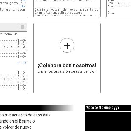
anta gente buena

5ta.--4------
LAm
6ta.---------
lo una cancion

Quisiera volver de nuevo hasta la quena

Oran ,Pichanal,Embarcación,

Int.

Tomar unos vinos con tanta gente buena

DO
1ra.---------
2da.---------
3ra.---------
4ta.---------
5ta.--2---0-1
o tono Cm

6ta.----4----
+
----------1--0---0-3----------------------------

----------3--2-------2-3-0-3-2-0-2-3-0----------

--0-2-3---3--0-------------------------3-3-2----

----------2--1----------------------------------

----------1--0----------------------------------

----------1--0----------------------------------

F
E7
¡Colabora con nosotros!
Envíanos tu versión de esta canción
----------1--0---0-2-4-----------0---------------

----------3--2---------0-2-3-3-2-0---------------

--0-2-3---3--0-------------------2---------------

----------2--1-------------------2---------------

----------1--0-------------------1---------------

----------1--0-------------------0---------------

F
E7
Video de El bermejo y yo
do me acuerdo de esos dias
ndo en el Bermejo
 volver de nuevo