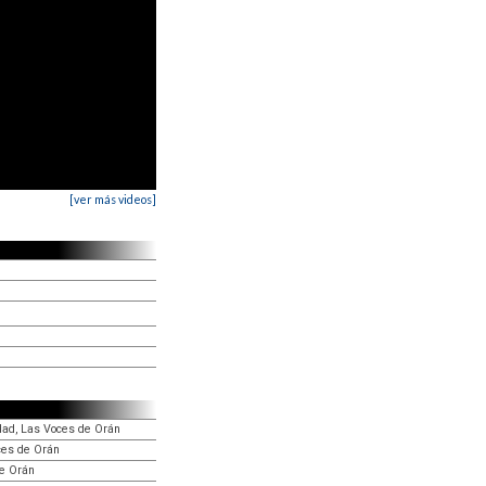
[ver más videos]
dad, Las Voces de Orán
oces de Orán
de Orán