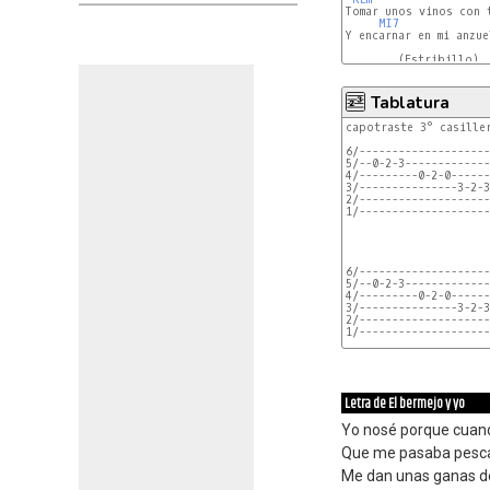
Tomar unos vinos con t
MI7
Y encarnar en mi anzue
        (Estribillo)

SOL
Tablatura
capotraste 3° casiller
6/--------------------
5/--0-2-3-------------
4/---------0-2-0------
3/---------------3-2-3
2/--------------------
1/--------------------
6/--------------------
5/--0-2-3-------------
4/---------0-2-0------
3/---------------3-2-3
2/--------------------
1/--------------------
Letra de El bermejo y yo
Yo nosé porque cuan
Que me pasaba pesca
Me dan unas ganas de