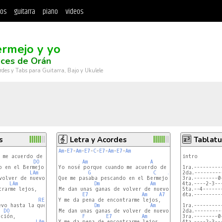
tos
guitarra
piano
videos
ermejo y yo
oces de Orán
rdes y Tabs para Guitarra, Bajo y Ukulele
s
Letra y Acordes
Tablatu
REm
Am
-
E7
-
Am
-
E7
-
C
-
E7
-
Am
-
E7
-
Am
             
 me acuerdo de esos dias

intro

DO
Am
A
Dm
 en el Bermejo

Yo nosé porque cuando me acuerdo de esos dias

1ra.---------
LAm
G
C
A7
2da.---------
volver de nuevo

Que me pasaba pescando en el Bermejo

3ra.--------0
LAm
Dm
Am
4ta.----2-3--
rarme lejos,

Me dan unas ganas de volver de nuevo

5ta.--4------
E7
Am
A7
6ta.---------
REm
Y me da pena de encontrarme lejos,

vo hasta la quena

Dm
Am
1ra.---------
DO
Me dan unas ganas de volver de nuevo

2da.---------
ción,

F
E7
Am
3ra.--------0
LAm
Y me da pena de encontrarme lejos.

4ta.----2-3--