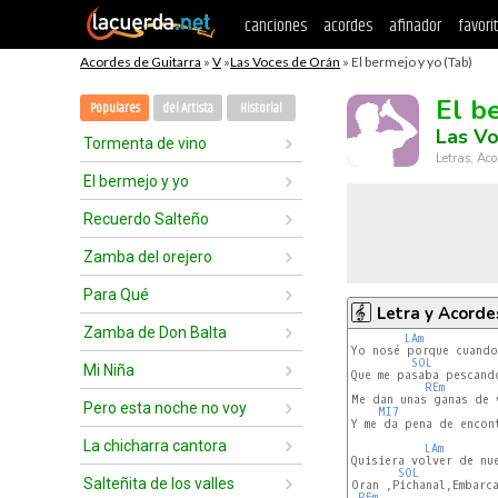
canciones
acordes
afinador
favori
Acordes de Guitarra
»
V
»
Las Voces de Orán
» El bermejo y yo (Tab)
El b
Populares
del Artista
Historial
Las V
Tormenta de vino
Letras, Aco
El bermejo y yo
Recuerdo Salteño
Zamba del orejero
Para Qué
Letra y Acorde
Zamba de Don Balta
LAm
Yo nosé porque cuando
SOL
Mi Niña
Que me pasaba pescando
REm
Me dan unas ganas de 
Pero esta noche no voy
MI7
Y me da pena de encont
La chicharra cantora
LAm
Quisiera volver de nue
SOL
Salteñita de los valles
Oran ,Pichanal,Embarca
REm