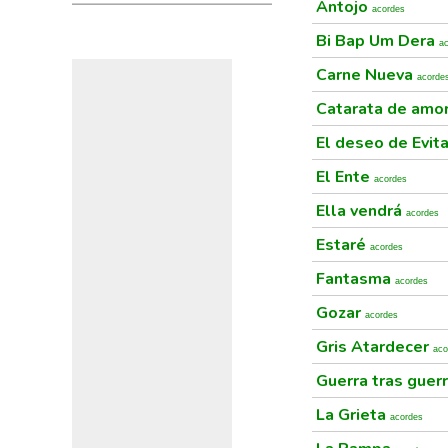
Antojo
acordes
Bi Bap Um Dera
a
Carne Nueva
acorde
Catarata de amo
El deseo de Evit
El Ente
acordes
Ella vendrá
acordes
Estaré
acordes
Fantasma
acordes
Gozar
acordes
Gris Atardecer
aco
Guerra tras guer
La Grieta
acordes