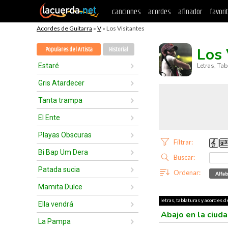
canciones
acordes
afinador
favori
Acordes de Guitarra
»
V
» Los Visitantes
Los 
Populares del Artista
Historial
Estaré
Letras, Ta
Gris Atardecer
Tanta trampa
El Ente
Playas Obscuras
Filtrar:
Bi Bap Um Dera
Buscar:
Patada sucia
Ordenar:
Alfab
Mamita Dulce
letras, tablaturas y acordes d
Ella vendrá
Abajo en la ciud
La Pampa