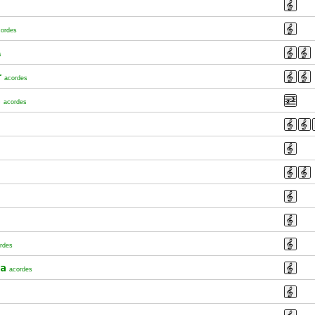
cordes
s
r
acordes
a
acordes
rdes
ra
acordes