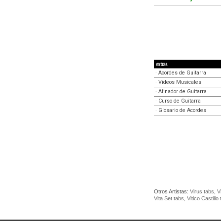
extras
·
Acordes de Guitarra
·
Videos Musicales
·
Afinador de Guitarra
·
Curso de Guitarra
·
Glosario de Acordes
Otros Artistas:
Virus tabs
,
V
Vita Set tabs
,
Vitico Castillo