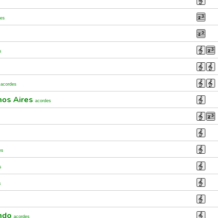
des
s
s
acordes
nos Aires
acordes
es
s
s
ando
acordes