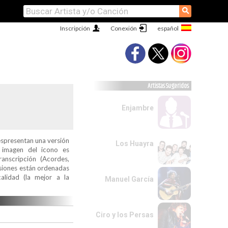
⚲
Inscripción
Conexión
Artistas Sugeridos
Enjambre
espresentan una versión
Los Huayra
a imagen del icono es
ranscripción (Acordes,
ersiones están ordenadas
alidad (la mejor a la
Manuel García
Ciro y los Persas