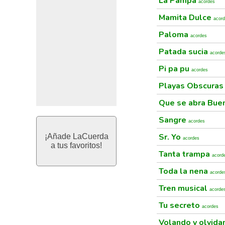
La Pampa
acordes
Mamita Dulce
acor
Paloma
acordes
Patada sucia
acorde
Pi pa pu
acordes
Playas Obscura
Que se abra Bue
Sangre
acordes
Sr. Yo
¡Añade LaCuerda
acordes
a tus favoritos!
Tanta trampa
acord
Toda la nena
acorde
Tren musical
acorde
Tu secreto
acordes
Volando y olvid