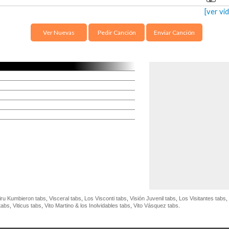
[ver vi
Ver Nuevas
Pedir Canción
Enviar Canción
iru Kumbieron tabs
,
Visceral tabs
,
Los Visconti tabs
,
Visión Juvenil tabs
,
Los Visitantes tabs
,
 tabs
,
Viticus tabs
,
Vito Martino & los Inolvidables tabs
,
Vito Vásquez tabs
.