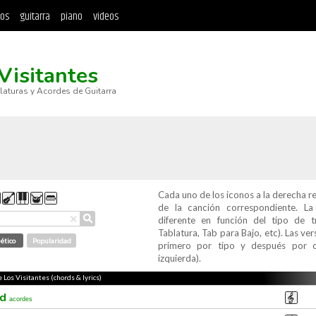
tos
guitarra
piano
videos
Visitantes
blaturas y Acordes de Guitarra
Cada uno de los iconos a la derecha r
de la canción correspondiente. L
⚲
×
diferente en función del tipo de t
Tablatura, Tab para Bajo, etc). Las v
ético
Popularidad
primero por tipo y después por c
izquierda).
e Los Visitantes (chords & lyrics)
ad
acordes