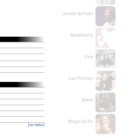
Jarabe de Palo
Almafuerte
Zoe
Las Pelotas
Maná
Mago De Oz
[ver todas]