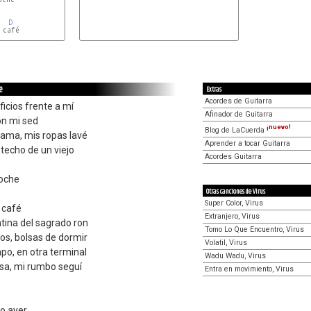
D
café

e
Extras
Acordes de Guitarra
ficios frente a mí
Afinador de Guitarra
on mi sed
¡nuevo!
Blog de LaCuerda
cama, mis ropas lavé
Aprender a tocar Guitarra
 techo de un viejo
Acordes Guitarra
noche
Otras canciones de Virus
Super Color, Virus
 café
Extranjero, Virus
tina del sagrado ron
Tomo Lo Que Encuentro, Virus
os, bolsas de dormir
Volatil, Virus
mpo, en otra terminal
Wadu Wadu, Virus
asa, mi rumbo seguí
Entra en movimiento, Virus
mo ayer