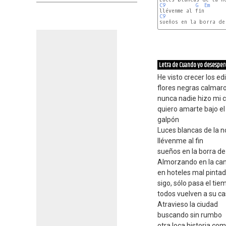
C9
G
Em
C9
sueños en la borra de 
G
 - 
C9
Letra de Cuando yo desesper
He visto crecer los edi
flores negras calmar
nunca nadie hizo mi 
quiero amarte bajo el
galpón
Luces blancas de la 
llévenme al fin
sueños en la borra de
Almorzando en la can
en hoteles mal pintad
sigo, sólo pasa el tie
todos vuelven a su c
Atravieso la ciudad
buscando sin rumbo
otra loca historia co