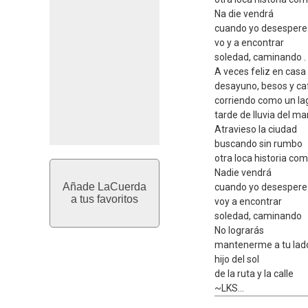
Na die vendrá
cuando yo desespere
vo y a encontrar
soledad, caminando .
A veces feliz en casa
desayuno, besos y ca
corriendo como un lag
tarde de lluvia del ma
Atravieso la ciudad
buscando sin rumbo
otra loca historia co
Nadie vendrá
Añade LaCuerda
cuando yo desespere
a tus favoritos
voy a encontrar
soledad, caminando
No lograrás
mantenerme a tu lad
hijo del sol
de la ruta y la calle
~LKS...