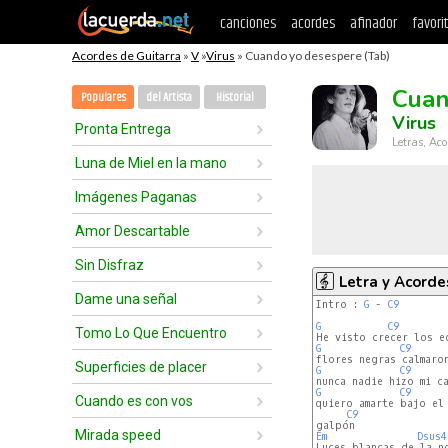
canciones
acordes
afinador
favori
Acordes de Guitarra
»
V
»
Virus
» Cuando yo desespere (Tab)
Cuan
Populares
del Artista
Historial
Virus
Pronta Entrega
Letras, Aco
Luna de Miel en la mano
Imágenes Paganas
Amor Descartable
Sin Disfraz
Letra y Acorde
Dame una señal
Intro : 
G
 - 
C9
G
C9
Tomo Lo Que Encuentro
G
C9
Superficies de placer
G
C9
G
C9
Cuando es con vos
quiero amarte bajo el 
C9
Mirada speed
Em
Dsus4