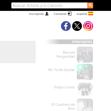
⚲
Inscripción
Conexión
Artistas Sugeridos
Bersuit
Vergarabat
No Te Va Gustar
Viejas Locas
El Cuarteto de
Nos