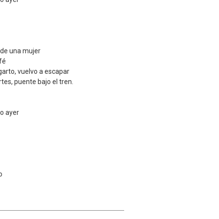
 de una mujer
fé
arto, vuelvo a escapar
rtes, puente bajo el tren.
mo ayer
o