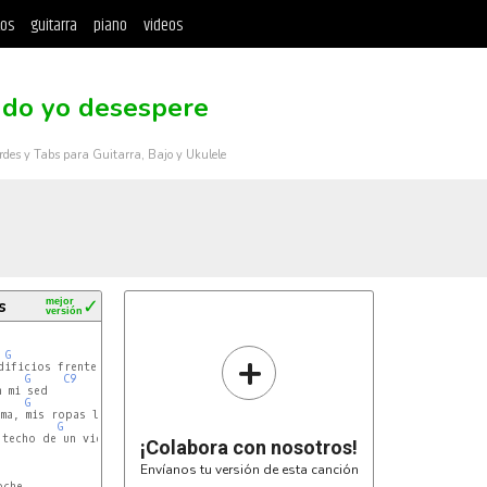
tos
guitarra
piano
videos
do yo desespere
rdes y Tabs para Guitarra, Bajo y Ukulele
s
mejor
✓
versión
+
G
C9
G
C9
G
C9
G
techo de un viejo

¡Colabora con nosotros!
Envíanos tu versión de esta canción