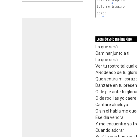
A
Solo me imagino

Coro:

A
Letra de Sólo me imagino
Lo que será
Caminar junto a ti
Lo que será
Ver tu rostro tal cual 
//Rodeado de tu glori
Que sentira mi coraz
Danzare en tu presen
O de pie ante tu glori
O de rodillas yo caere
Cantare alueluya
O sin el habla me qu
Ese dia vendra
Y me encuentro yo fre
Cuando adorar
Será lo que haga por 