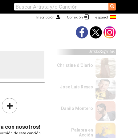
⚲
Inscripción
Conexión
Artistas Sugeridos
Christine d'Clario
Jose Luis Reyes
+
Danilo Montero
ra con nosotros!
Palabra en
versión de esta canción
Acción