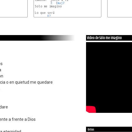
E
Emaj7
Solo me imagino

Lo que será

A2
Video de Sólo me imagino
es
a
on
cia o en quietud me quedare
a
edare
nte a frente a Dios
Extras
la eternidad