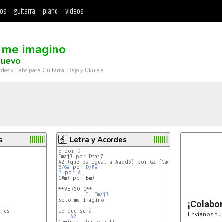
tos
guitarra
piano
videos
 me imagino
Nuevo
rdes y Tabs para Guitarra, Bajo y Ukulele
s
Letra y Acordes
E
 por 
D
Emaj7 por Dmaj7

E/G#
 por 
D/F#
B
 por 
A
C#m7 por Bm7

**VERSO 1**

E
Emaj7
Solo me imagino

¡Colabo
 es

Lo que será

Envíanos tu 
A2
Caminar  junto a tí
