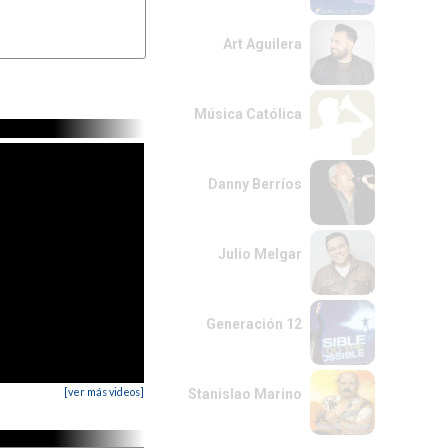
Art Aguilera
Música Católica
Danny Berríos
Julio Melgar
Generación 12
[ver más videos]
Stanislao Marino