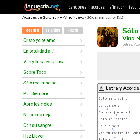
canciones
acordes
afinador
favori
Acordes de Guitarra
»
V
»
Vino Nuevo
» Sólo me imagino (Tab)
Sólo
Populares
del Artista
Historial
Vino 
Cristo yo te amo
Letras, Aco
En totalidad a tí
Ven y llena esta casa
Sobre Todo
Sólo me imagino
Letra y Acorde
Por Siempre
E
Abre los cielos
Lo que será

A
Caminar junto a ti

No puedo dejar
E
Solo me imagino

Con su sangre
Lo que será

A
Ver tu rostro tal cual
Haz Llover
E
Solo me imagino
