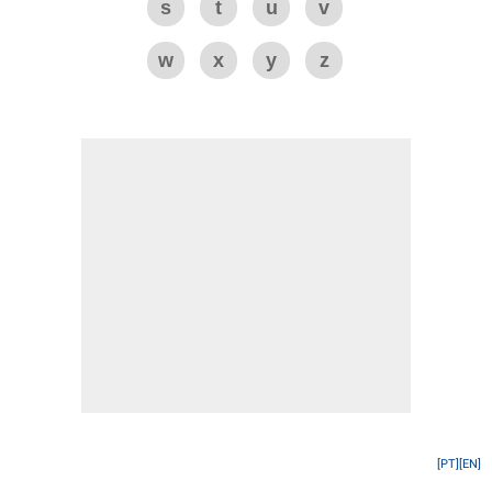
s
t
u
v
w
x
y
z
[PT]
[EN]