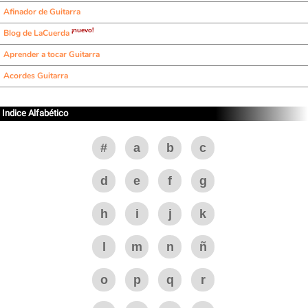
Afinador de Guitarra
¡nuevo!
Blog de LaCuerda
Aprender a tocar Guitarra
Acordes Guitarra
Indice Alfabético
#
a
b
c
d
e
f
g
h
i
j
k
l
m
n
ñ
o
p
q
r