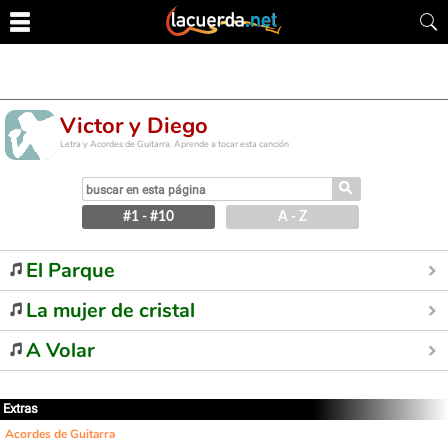
Victor y Diego
Letra y Acordes de Guitarra. Aprende a tocar esta canción
⚲
#1 - #10
A - Z
El Parque
La mujer de cristal
A Volar
Extras
Acordes de Guitarra