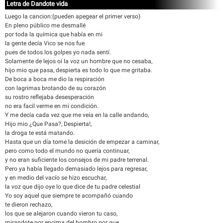
Letra de Dandote vida
Luego la cancion:(pueden apegear el primer verso)
En pleno público me desmallé
por toda la química que había en mi
la gente decía Vico se nos fue
pues de todos los golpes yo nada sentí.
Solamente de lejos oí la voz un hombre que no cesaba,
hijo mio que pasa, despierta es todo lo que me gritaba.
De boca a boca me dio la respiración
con lagrimas brotando de su corazón
su rostro reflejaba desesperación
no era facil verme en mi condición.
Y me decía cada vez que me veía en la calle andando,
Hijo mio ¿Que Pasa?, Despierta!,
la droga te está matando.
Hasta que un día tome la desición de empezar a caminar,
pero como todo el mundo no quería continuar,
y no eran suficiente los consejos de mi padre terrenal.
Pero ya había llegado demasiado lejos para regresar,
y en medio del vacío se hizo escuchar,
la voz que dijo oye lo que dice de tu padre celestial
Yo soy aquel que siempre te acompañó cuando
te dieron rechazo,
los que se alejaron cuando vieron tu caso,
mirandote por encima del hombro por que