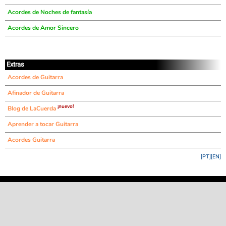
Acordes de Noches de fantasía
Acordes de Amor Sincero
Extras
Acordes de Guitarra
Afinador de Guitarra
¡nuevo!
Blog de LaCuerda
Aprender a tocar Guitarra
Acordes Guitarra
[PT]
[EN]
©
LaCuerda
.net
·
·
·
aviso legal
privacidad
contacto