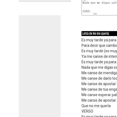
Nada que me digas salv
CORO:

DO
Letra de No me quería
Es muy tarde ya para
Para decir que cambi
Es muy tarde (es muy
Ya me canse de inten
Es muy tarde ya para v
Nada que me digas sa
Me canse de mendiga
Me canse de darlo tod
Me canse de apostar 
Me canse de tus enga
Me canse esperar pal
Me canse de apostar 
Que no me quería
VERSO
Es muy tarde ya para