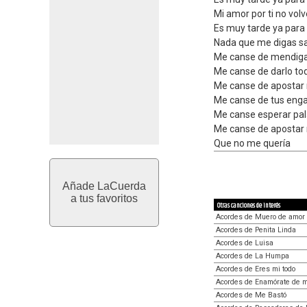
Mi amor por ti no vol
Es muy tarde ya para v
Nada que me digas sa
Me canse de mendiga
Me canse de darlo tod
Me canse de apostar 
Me canse de tus enga
Me canse esperar pal
Me canse de apostar 
Que no me quería
Añade LaCuerda
a tus favoritos
Otras canciones de interés
Acordes de Muero de amor
Acordes de Penita Linda
Acordes de Luisa
Acordes de La Humpa
Acordes de Eres mi todo
Acordes de Enamórate de m
Acordes de Me Bastó