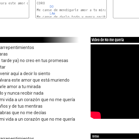
ara este amor que está muriendo

CORO

DO
Me canse de mendigarle amor a tu mirada

LAm
Me canse de darlo todo y nunca recibir nada

FA
S
Video de No me quería
 arrepentimientos
aras
 tarde ya) no creo en tus promesas
tar
enir aquí a decir lo siento
lvara este amor que está muriendo
rle amor a tu mirada
o y nunca recibir nada
mi vida a un corazón que no me quería
ños y de tus mentiras
abras que no me decías
mi vida a un corazón que no me quería
Extras
 arrepentimientos