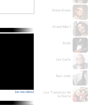
Steve Green
OL
Dread Mar I
Robe
Jon Carlo
Kari Jobe
[ver más videos]
Los Traviezos de
la Sierra