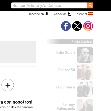
⚲
Inscripción
Conexión
Artistas Sugeridos
Indio Solari
Calibre 50
+
Tan Bionica
ra con nosotros!
Remmy
versión de esta canción
Valenzuela