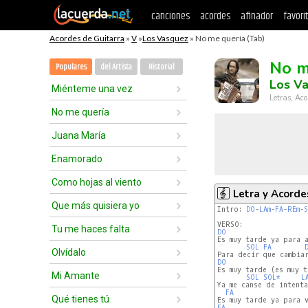
canciones
acordes
afinador
favori
Acordes de Guitarra
»
V
»
Los Vasquez
» No me quería (Tab)
No m
Populares
del Artista
Historial
Los V
Miénteme una vez
Letras, Aco
No me quería
Juana María
Enamorado
Como hojas al viento
Letra y Acorde
Que más quisiera yo
Intro: 
DO
-
LAm
-
FA
-
REm
-
Tu me haces falta
DO
Es muy tarde ya para a
SOL
FA
Olvídalo
DO
Es muy tarde (es muy t
Mi Amante
SOL
SOL*
L
Ya me canse de intenta
FA
Qué tienes tú
FA