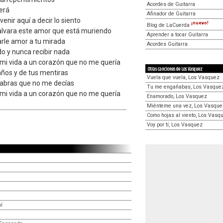
Acordes de Guitarra
verá
Afinador de Guitarra
enir aquí a decir lo siento
¡nuevo!
Blog de LaCuerda
lvara este amor que está muriendo
Aprender a tocar Guitarra
rle amor a tu mirada
Acordes Guitarra
o y nunca recibir nada
mi vida a un corazón que no me quería
Otras canciones de Los Vasquez
ños y de tus mentiras
Vuela que vuela, Los Vasquez
abras que no me decías
Tu me engañabas, Los Vasque
mi vida a un corazón que no me quería
Enamorado, Los Vasquez
Miénteme una vez, Los Vasque
Como hojas al viento, Los Vasq
Voy por tí, Los Vasquez
í