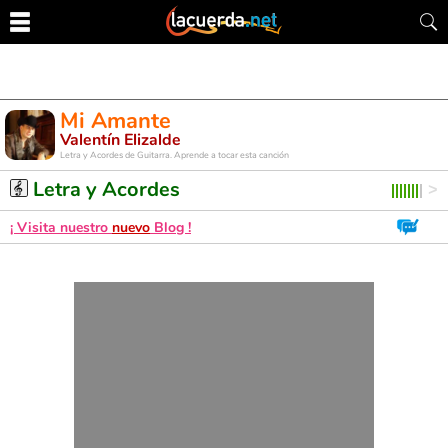
Mi Amante
Valentín Elizalde
Letra y Acordes de Guitarra. Aprende a tocar esta canción
Letra y Acordes
¡ Visita nuestro
nuevo
Blog !