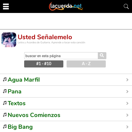
Usted Señalemelo
Letra y Acordes de Guitarra. Aprende a tocar esta canción
⚲
#1 - #10
A - Z
Agua Marfil
Pana
Textos
Nuevos Comienzos
Big Bang