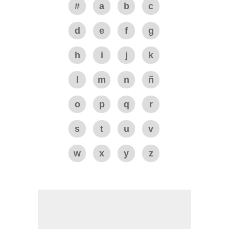
#
a
b
c
d
e
f
g
h
i
j
k
l
m
n
ñ
o
p
q
r
s
t
u
v
w
x
y
z