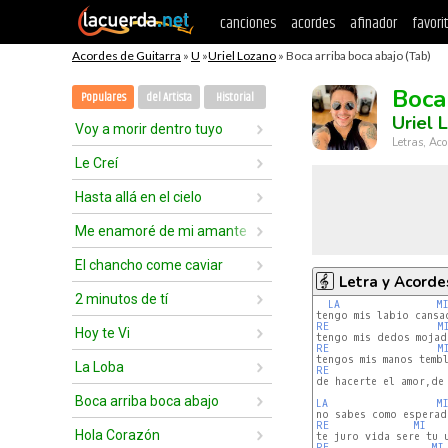
canciones
acordes
afinador
favori
Acordes de Guitarra
»
U
»
Uriel Lozano
» Boca arriba boca abajo (Tab)
Boca
Populares
del Artista
Historial
Uriel 
Voy a morir dentro tuyo
Letras, Aco
Le Creí
Hasta allá en el cielo
Me enamoré de mi amante
El chancho come caviar
Letra y Acorde
2 minutos de tí
LA
M
RE 
M
Hoy te Vi
RE 
M
La Loba
RE 
de hacerte el amor,de 
Boca arriba boca abajo
LA
M
RE 
MI
Hola Corazón
RE 
MI