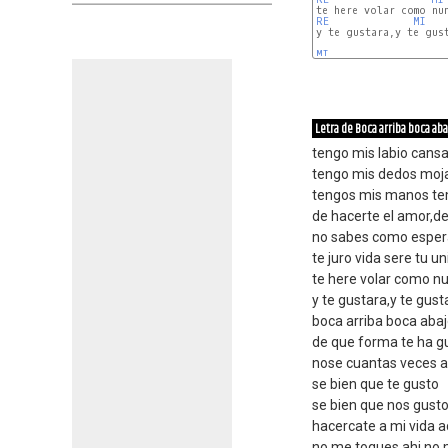
RE 
MI
y te gustara,y te gust
MI
Letra de Boca arriba boca aba
tengo mis labio cansa
tengo mis dedos moja
tengos mis manos te
de hacerte el amor,d
no sabes como esper
te juro vida sere tu 
te here volar como n
y te gustara,y te gust
boca arriba boca aba
de que forma te ha g
nose cuantas veces 
se bien que te gusto
se bien que nos gusto
hacercate a mi vida 
no me toques ahi no 