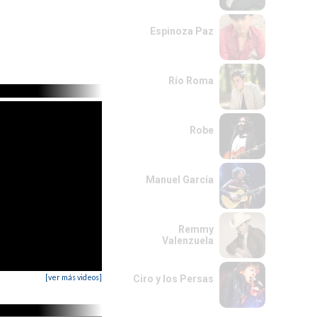
Espinoza Paz
Río Roma
Robe
Manuel García
Remmy
Valenzuela
[ver más videos]
Ciro y los Persas