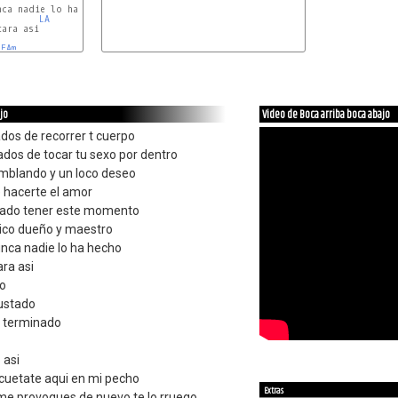
LA
ara asi

FAm
jo
Video de Boca arriba boca abajo
dos de recorrer t cuerpo
dos de tocar tu sexo por dentro
mblando y un loco deseo
e hacerte el amor
ado tener este momento
unico dueño y maestro
unca nadie lo ha hecho
ara asi
jo
ustado
a terminado
 asi
acuetate aqui en mi pecho
Extras
me provoques de nuevo te lo rruego