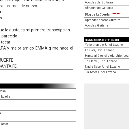
Acordes de Guitarra
y volaremos de nuevo
Afinador de Guitarra
 ti
¡nuevo!
Blog de LaCuerda
.....
Aprender a tocar Guitarra
Acordes Guitarra
ue le guste,es mi primera transcripcion
 parecido.
Otras canciones de Uriel Lozano
 tocar
Yo te prometo, Uriel Lozano
PAPA´y mejor amigo EMMA q me hace el
Le Creí, Uriel Lozano
Hasta allá en el cielo, Uriel Lo
 MUERTE
Te Llamé, Uriel Lozano
SANTA FE...
Nadie Sabe, Uriel Lozano
Sin Amor, Uriel Lozano
ocha
 botella
a
e amor