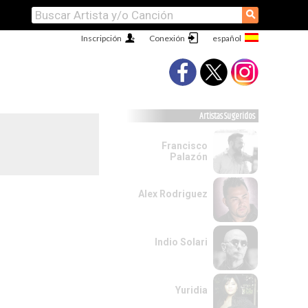
⚲
Inscripción
Conexión
Artistas Sugeridos
Francisco
Palazón
Alex Rodriguez
Indio Solari
Yuridia