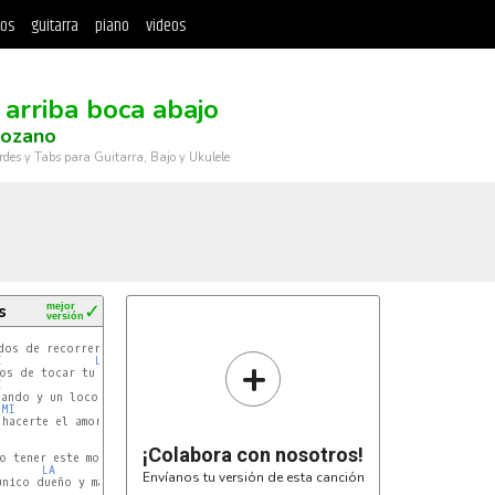
tos
guitarra
piano
videos
 arriba boca abajo
Lozano
rdes y Tabs para Guitarra, Bajo y Ukulele
s
mejor
✓
versión
I
FAm
+
I
LA
FAm
I
FAm
MI
LA
hacerte el amor

I
FAm
¡Colabora con nosotros!
LA
FAm
Envíanos tu versión de esta canción
FAm